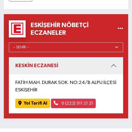
ESKIŞEHIR NÖBETÇI
ECZANELER
KESKİN ECZANESİ
FATİH MAH. DURAK SOK. NO:24/B ALPU İLÇESİ
ESKİŞEHİR
Yol Tarifi Al
0 (222) 511 21 21