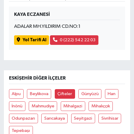
KAYA ECZANESİ
ADALAR MH.YILDIRIM CD.NO:1
Yol Tarifi Al
0 (222) 542 22 03
ESKIŞEHIR DIĞER İLÇELER
Alpu
Beylikova
Çifteler
Günyüzü
Han
İnönü
Mahmudiye
Mihalgazi
Mihalıççık
Odunpazarı
Sarıcakaya
Seyitgazi
Sivrihisar
Tepebaşı