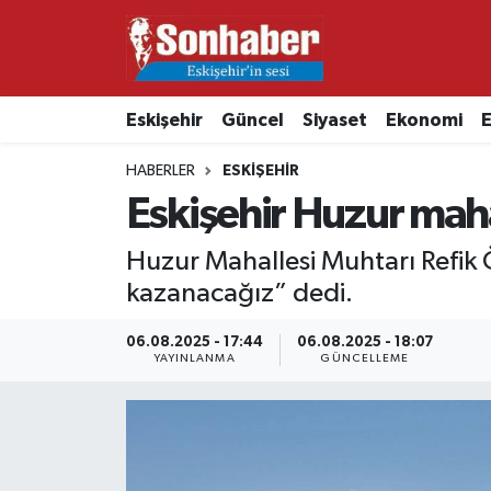
Dünya
Nöbetçi Eczaneler
Eskişehir
Güncel
Siyaset
Ekonomi
E
Eğitim
Hava Durumu
HABERLER
ESKIŞEHIR
Ekonomi
Namaz Vakitleri
Eskişehir Huzur mah
Güncel
Trafik Durumu
Huzur Mahallesi Muhtarı Refik 
kazanacağız” dedi.
Kültür & Sanat
Süper Lig Puan Durumu ve Fikstür
06.08.2025 - 17:44
06.08.2025 - 18:07
YAYINLANMA
GÜNCELLEME
Magazin
Tüm Manşetler
Resmi İlanlar
Son Dakika Haberleri
Sağlık
Haber Arşivi