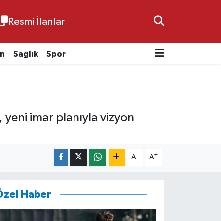
Resmi İlanlar
n
Sağlık
Spor
 yeni imar planıyla vizyon
-
+
A
A
Özel Haber