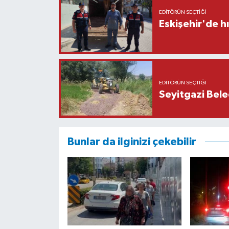
EDITÖRÜN SEÇTIĞI
Eskişehir'de h
EDITÖRÜN SEÇTIĞI
Seyitgazi Beled
Bunlar da ilginizi çekebilir