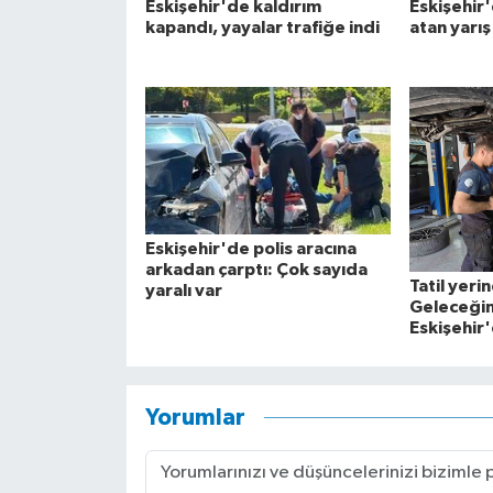
Eskişehir'de kaldırım
Eskişehir'
kapandı, yayalar trafiğe indi
atan yarı
Eskişehir'de polis aracına
arkadan çarptı: Çok sayıda
Tatil yerin
yaralı var
Geleceğin
Eskişehir'
Yorumlar