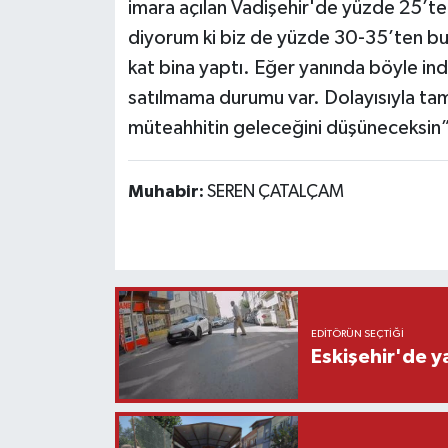
imara açılan Vadişehir'de yüzde 25’te
diyorum ki biz de yüzde 30-35’ten bur
kat bina yaptı. Eğer yanında böyle ind
satılmama durumu var. Dolayısıyla ta
müteahhitin geleceğini düşüneceksin” i
Muhabir:
SEREN ÇATALÇAM
EDITÖRÜN SEÇTIĞI
Eskişehir'de y