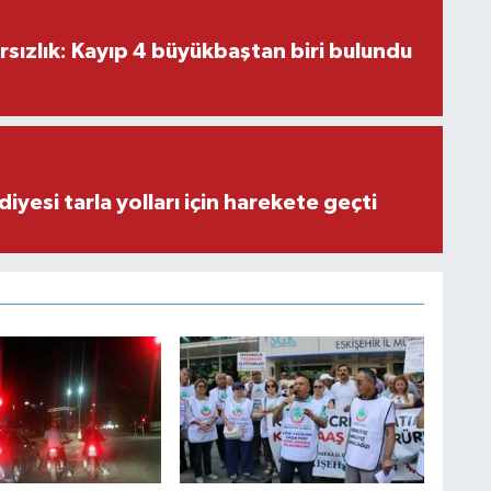
ırsızlık: Kayıp 4 büyükbaştan biri bulundu
iyesi tarla yolları için harekete geçti