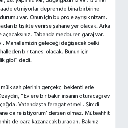
r, üst yapımız var, doğalgazımız var. Biz her
üsaade etmiyorlar depremde bina birbirine
urumu var. Onun için bu proje ayrışık nizam.
adan bitişikte verirse şahane yer olacak. Arka
re açacaksınız. Tabanda mecburen garaj var.
i. Mahallemizin geleceği değişecek belki
alleden bir tanesi olacak. Bunun için
k gibi” dedi.
 mülk sahiplerinin gerçekçi beklentilerle
zaydın, “Evlere bir bakın insanın oturacağı ev
çağda. Vatandaşta feragat etmeli. Şimdi
tane daire istiyorum’ dersen olmaz. Müteahhit
hit de para kazanacak buradan. Bakınız