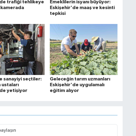
de trafiği tehlikeye
Emeklilerin isyanı büyüyor:
ş kamerada
Eskişehir'de maaş ve kesinti
tepkisi
e sanayiyi seçtiler:
Geleceğin tarım uzmanları
 ustaları
Eskişehir'de uygulamalı
de yetişiyor
eğitim alıyor