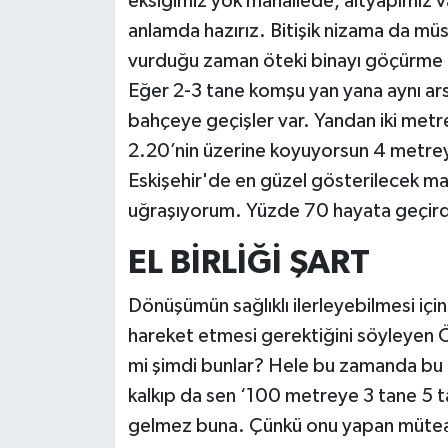
eksiğimiz yok mahallede, altyapımız va
anlamda hazırız. Bitişik nizama da m
vurduğu zaman öteki binayı göçürme d
Eğer 2-3 tane komşu yan yana aynı ars
bahçeye geçişler var. Yandan iki met
2.20’nin üzerine koyuyorsun 4 metrey
Eskişehir'de en güzel gösterilecek mah
uğraşıyorum. Yüzde 70 hayata geçirdi
EL BİRLİĞİ ŞART
Dönüşümün sağlıklı ilerleyebilmesi için
hareket etmesi gerektiğini söyleyen Ö
mi şimdi bunlar? Hele bu zamanda bu 
kalkıp da sen ‘100 metreye 3 tane 5 
gelmez buna. Çünkü onu yapan müteah