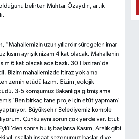
 olduğunu belirten Muhtar Özaydın, artık
i.
, “Mahallemizin uzun yıllardır süregelen imar
kısım ayrışık nizam 4 kat olacak. Mahallenin
kısım 6 kat olacak ada bazlı. 30 Haziran'da
di. Bizim mahallemizde itiraz yok ama
rken zemin etüdü lazım. Bizim jeolojik
tüdü. 3-5 komşumuz Bakanlığa gitmiş ama
miş ‘Ben birkaç tane proje için etüt yapmam’
 yaptırıyor. Büyükşehir Belediyemiz komple
diyorum. Çünkü aynı sorun çok yerde var. Etüt
ylül’den sonra bu iş başlarsa Kasım, Aralık gibi
i yıl inşallah inşaat sezonumuz başlar diye