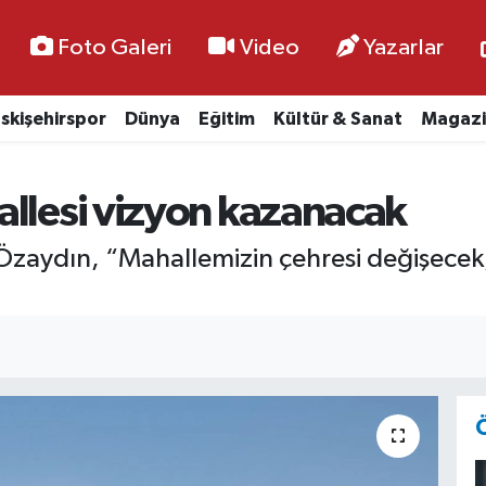
Foto Galeri
Video
Yazarlar
skişehirspor
Dünya
Eğitim
Kültür & Sanat
Magazi
allesi vizyon kazanacak
Özaydın, “Mahallemizin çehresi değişecek,