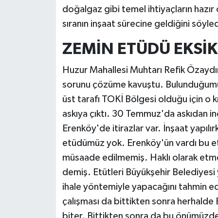
doğalgaz gibi temel ihtiyaçların hazır
sıranın inşaat sürecine geldiğini söyled
ZEMİN ETÜDÜ EKSİK
Huzur Mahallesi Muhtarı Refik Özaydın
sorunu çözüme kavuştu. Bulunduğumuz 
üst tarafı TOKİ Bölgesi olduğu için o 
askıya çıktı. 30 Temmuz'da askıdan in
Erenköy'de itirazlar var. İnşaat yapılı
etüdümüz yok. Erenköy'ün vardı bu e
müsaade edilmemiş. Haklı olarak etme
demiş. Etütleri Büyükşehir Belediyesi
ihale yöntemiyle yapacağını tahmin e
çalışması da bittikten sonra herhalde E
biter. Bittikten sonra da bu önümüzdek