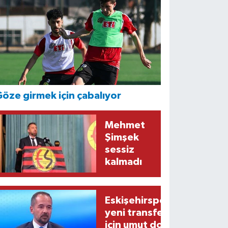
öze girmek için çabalıyor
Mehmet
Şimşek
sessiz
kalmadı
Eskişehirspor’un
yeni transferi
için umut dolu