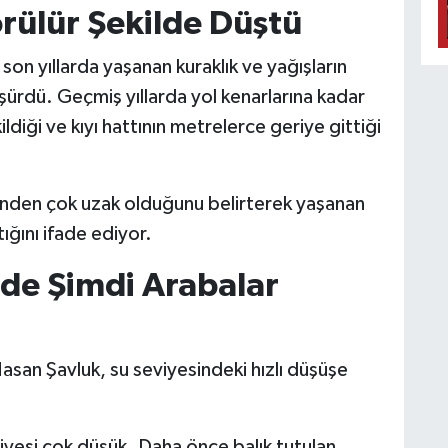
rülür Şekilde Düştü
son yıllarda yaşanan kuraklık ve yağışların
üşürdü. Geçmiş yıllarda yol kenarlarına kadar
diği ve kıyı hattının metrelerce geriye gittiği
sünden çok uzak olduğunu belirterek yaşanan
ığını ifade ediyor.
rde Şimdi Arabalar
asan Şavluk, su seviyesindeki hızlı düşüşe
iyesi çok düşük. Daha önce balık tutulan