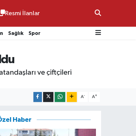
Resmi İlanlar
n
Sağlık
Spor
oldu
andaşları ve çiftçileri
-
+
A
A
Özel Haber