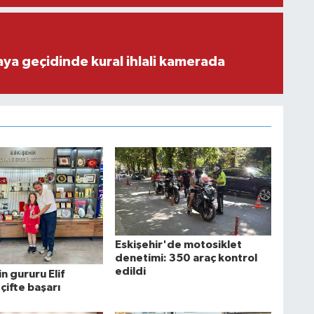
aya geçidinde kural ihlali kamerada
Eskişehir'de motosiklet
denetimi: 350 araç kontrol
edildi
in gururu Elif
çifte başarı