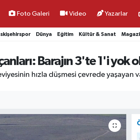
Foto Galeri
Video
Yazarlar
skişehirspor
Dünya
Eğitim
Kültür & Sanat
Magazi
 çanları: Barajın 3'te 1'i yok 
eviyesinin hızla düşmesi çevrede yaşayan vat