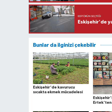
EDITÖRÜN SEÇTIĞI
Eskişehir'de y
Bunlar da ilginizi çekebilir
Eskişehir'de kavurucu
sıcakta ekmek mücadelesi
Eskişehir'
Ertek'ten 