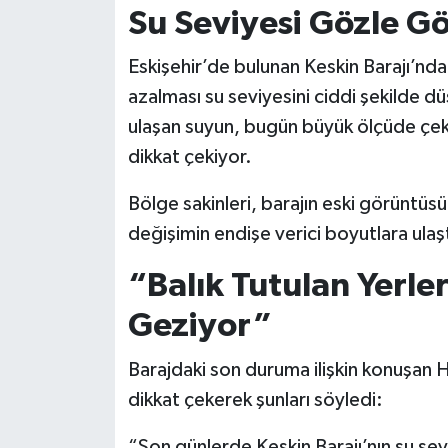
Su Seviyesi Gözle Gö
Eskişehir’de bulunan Keskin Barajı’nda 
azalması su seviyesini ciddi şekilde d
ulaşan suyun, bugün büyük ölçüde çekil
dikkat çekiyor.
Bölge sakinleri, barajın eski görüntü
değişimin endişe verici boyutlara ulaşt
“Balık Tutulan Yerle
Geziyor”
Barajdaki son duruma ilişkin konuşan H
dikkat çekerek şunları söyledi:
“Son günlerde Keskin Barajı’nın su sev