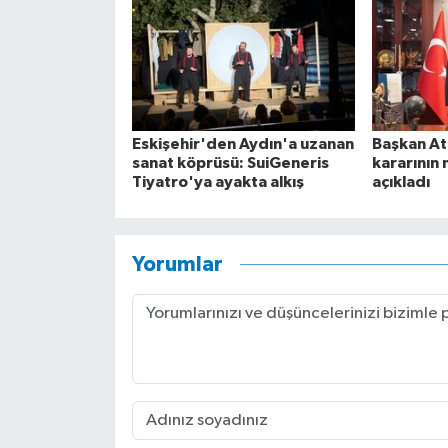
Eskişehir'den Aydın'a uzanan
Başkan At
sanat köprüsü: SuiGeneris
kararının 
Tiyatro'ya ayakta alkış
açıkladı
Yorumlar