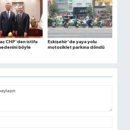
aç CHP'den istifa
Eskişehir'de yaya yolu
nedenini böyle
motosiklet parkına döndü