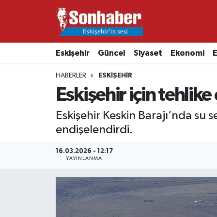
Dünya
Nöbetçi Eczaneler
Eskişehir
Güncel
Siyaset
Ekonomi
E
Eğitim
Hava Durumu
HABERLER
ESKIŞEHIR
Ekonomi
Namaz Vakitleri
Eskişehir için tehlike
Güncel
Trafik Durumu
Eskişehir Keskin Barajı’nda su s
endişelendirdi.
Kültür & Sanat
Süper Lig Puan Durumu ve Fikstür
16.03.2026 - 12:17
YAYINLANMA
Magazin
Tüm Manşetler
Resmi İlanlar
Son Dakika Haberleri
Sağlık
Haber Arşivi