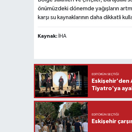
önümüzdeki dönemde yağışların artması
karşı su kaynaklarının daha dikkatli kul
Kaynak:
İHA
EDITÖRÜN SEÇTIĞI
Eskişehir'den 
Tiyatro'ya aya
EDITÖRÜN SEÇTIĞI
Eskişehir çarş