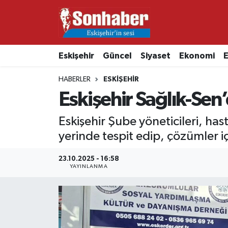
Dünya
Nöbetçi Eczaneler
Eskişehir
Güncel
Siyaset
Ekonomi
E
Eğitim
Hava Durumu
HABERLER
ESKIŞEHIR
Ekonomi
Namaz Vakitleri
Eskişehir Sağlık-Sen
Güncel
Trafik Durumu
Eskişehir Şube yöneticileri, has
yerinde tespit edip, çözümler için
Kültür & Sanat
Süper Lig Puan Durumu ve Fikstür
23.10.2025 - 16:58
YAYINLANMA
Magazin
Tüm Manşetler
Resmi İlanlar
Son Dakika Haberleri
Sağlık
Haber Arşivi