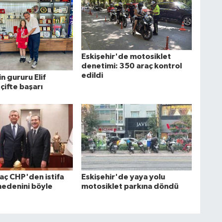
Eskişehir'de motosiklet
denetimi: 350 araç kontrol
edildi
in gururu Elif
çifte başarı
aç CHP'den istifa
Eskişehir'de yaya yolu
nedenini böyle
motosiklet parkına döndü