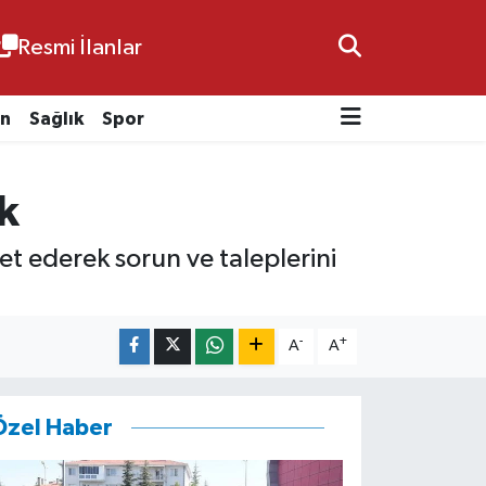
Resmi İlanlar
n
Sağlık
Spor
k
ret ederek sorun ve taleplerini
-
+
A
A
Özel Haber