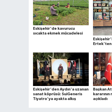
Eskişehir'de kavurucu
sıcakta ekmek mücadelesi
Eskişehir'
Ertek'ten 
Eskişehir'den Aydın'a uzanan
Başkan At
sanat köprüsü: SuiGeneris
kararının 
Tiyatro'ya ayakta alkış
açıkladı