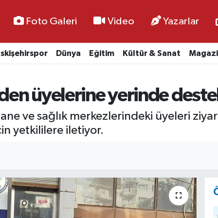
Foto Galeri
Video
Yazarlar
skişehirspor
Dünya
Eğitim
Kültür & Sanat
Magazi
’den üyelerine yerinde deste
tane ve sağlık merkezlerindeki üyeleri ziya
 yetkililere iletiyor.