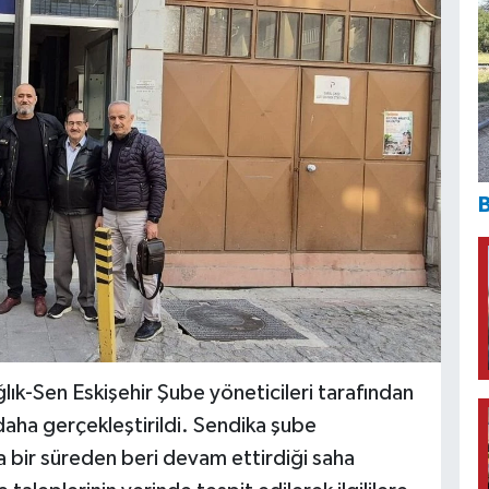
B
ğlık-Sen Eskişehir Şube yöneticileri tarafından
i daha gerçekleştirildi. Sendika şube
a bir süreden beri devam ettirdiği saha