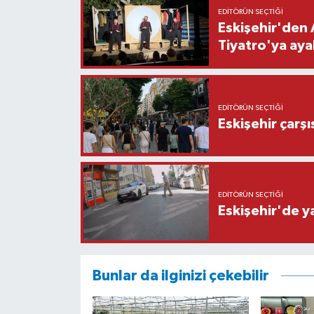
EDITÖRÜN SEÇTIĞI
Eskişehir'den 
Tiyatro'ya aya
EDITÖRÜN SEÇTIĞI
Eskişehir çarş
EDITÖRÜN SEÇTIĞI
Eskişehir'de y
Bunlar da ilginizi çekebilir