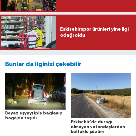
Eskişehirspor ürünleri yine ilgi
odağı oldu
Bunlar da ilginizi çekebilir
Beyaz eşyayı iple bağlayıp
bagajda taşıdı
Eskişehir'de durağı
olmayan vatandaşlardan
koltuklu çözüm