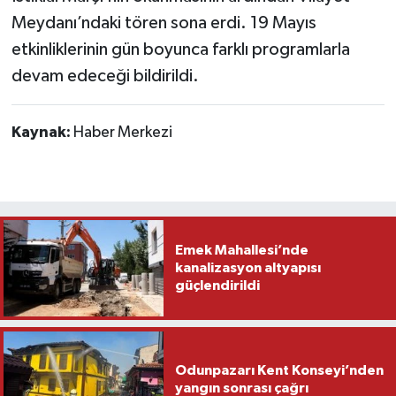
Meydanı’ndaki tören sona erdi. 19 Mayıs
etkinliklerinin gün boyunca farklı programlarla
devam edeceği bildirildi.
Kaynak:
Haber Merkezi
Emek Mahallesi’nde
kanalizasyon altyapısı
güçlendirildi
Odunpazarı Kent Konseyi’nden
yangın sonrası çağrı