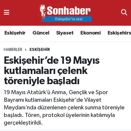
Dünya
Nöbetçi Eczaneler
Eskişehir
Güncel
Siyaset
Ekonomi
Eskişehir
Eğitim
Hava Durumu
HABERLER
ESKIŞEHIR
Ekonomi
Namaz Vakitleri
Eskişehir’de 19 Mayıs
Güncel
Trafik Durumu
kutlamaları çelenk
töreniyle başladı
Kültür & Sanat
Süper Lig Puan Durumu ve Fikstür
19 Mayıs Atatürk’ü Anma, Gençlik ve Spor
Magazin
Tüm Manşetler
Bayramı kutlamaları Eskişehir’de Vilayet
Meydanı’nda düzenlenen çelenk sunma töreniyle
Resmi İlanlar
Son Dakika Haberleri
başladı. Tören, protokol üyelerinin katılımıyla
gerçekleştirildi.
Sağlık
Haber Arşivi