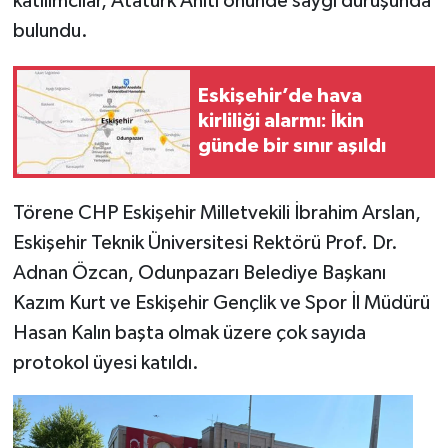
katılımcılar, Atatürk Anıtı önünde saygı duruşunda
bulundu.
Eskişehir’de hava
kirliliği alarmı: İkin
günde bir sınır aşıldı
Törene CHP Eskişehir Milletvekili İbrahim Arslan,
Eskişehir Teknik Üniversitesi Rektörü Prof. Dr.
Adnan Özcan, Odunpazarı Belediye Başkanı
Kazım Kurt ve Eskişehir Gençlik ve Spor İl Müdürü
Hasan Kalın başta olmak üzere çok sayıda
protokol üyesi katıldı.