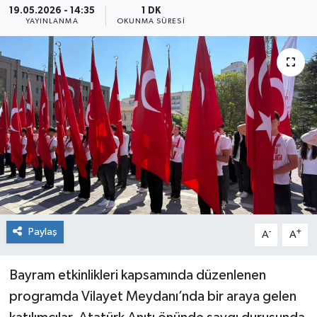
19.05.2026 - 14:35
1 DK
YAYINLANMA
OKUNMA SÜRESI
Siyaset
Spor
Paylaş
-
+
A
A
Bayram etkinlikleri kapsamında düzenlenen
programda Vilayet Meydanı’nda bir araya gelen