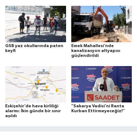
GSB yaz okullarında paten
Emek Mahallesi’nde
keyfi
kanalizasyon altyapısı
güçlendirildi
Eskişehir’de hava kirliliği
"Sakarya Vadisi’ni Ranta
alarmı: İkin günde bir sınır
Kurban Ettirmeyeceğiz!"
aşıldı