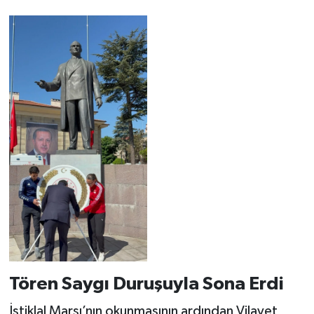
Tören Saygı Duruşuyla Sona Erdi
İstiklal Marşı’nın okunmasının ardından Vilayet