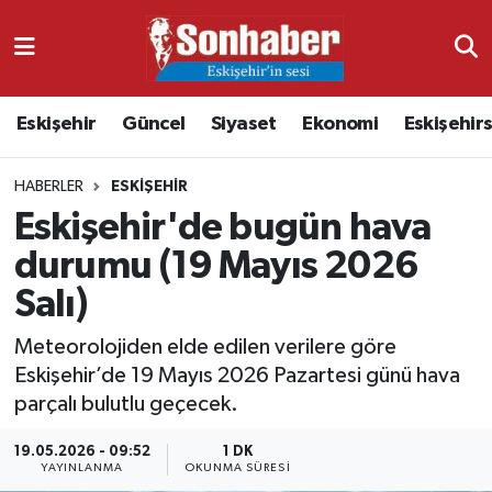
Dünya
Nöbetçi Eczaneler
Eskişehir
Güncel
Siyaset
Ekonomi
Eskişehir
Eğitim
Hava Durumu
HABERLER
ESKIŞEHIR
Ekonomi
Namaz Vakitleri
Eskişehir'de bugün hava
Güncel
Trafik Durumu
durumu (19 Mayıs 2026
Salı)
Kültür & Sanat
Süper Lig Puan Durumu ve Fikstür
Meteorolojiden elde edilen verilere göre
Magazin
Tüm Manşetler
Eskişehir’de 19 Mayıs 2026 Pazartesi günü hava
parçalı bulutlu geçecek.
Resmi İlanlar
Son Dakika Haberleri
19.05.2026 - 09:52
1 DK
YAYINLANMA
OKUNMA SÜRESI
Sağlık
Haber Arşivi