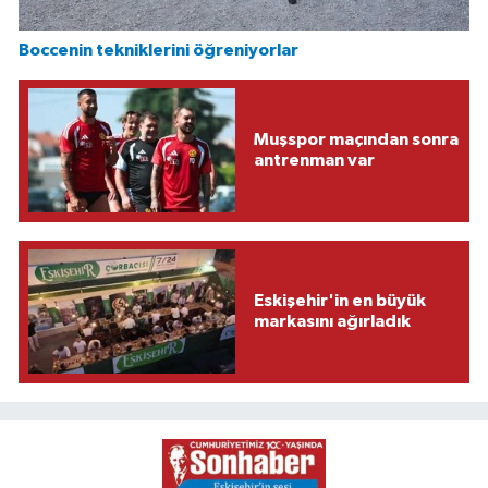
Boccenin tekniklerini öğreniyorlar
Muşspor maçından sonra
antrenman var
Eskişehir'in en büyük
markasını ağırladık