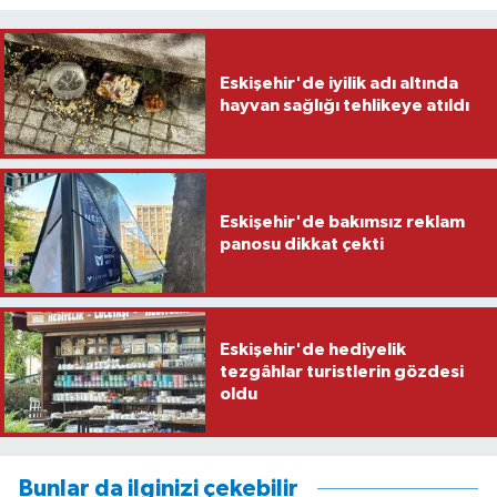
Eskişehir'de iyilik adı altında
hayvan sağlığı tehlikeye atıldı
Eskişehir'de bakımsız reklam
panosu dikkat çekti
Eskişehir'de hediyelik
tezgâhlar turistlerin gözdesi
oldu
Bunlar da ilginizi çekebilir