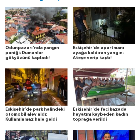
Odunpazarı'nda yangın
Eskişehir'de apartmanı
paniği: Dumanlar
ayağa kaldıran yangın:
gökyüzünü kapladı!
Ateşe verip kaçtı!
Eskişehir’de park halindeki
Eskişehir'de feci kazada
otomobil alev aldı:
hayatını kaybeden kadın
Kullanılamaz hale geldi
toprağa verildi