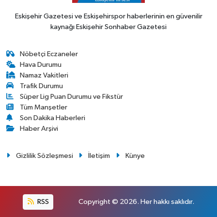
Eskişehir Gazetesi ve Eskişehirspor haberlerinin en güvenilir
kaynağı Eskişehir Sonhaber Gazetesi
Nöbetçi Eczaneler
Hava Durumu
Namaz Vakitleri
Trafik Durumu
Süper Lig Puan Durumu ve Fikstür
Tüm Manşetler
Son Dakika Haberleri
Haber Arşivi
Gizlilik Sözleşmesi
İletişim
Künye
RSS
Copyright © 2026. Her hakkı saklıdır.