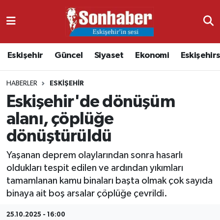
Dünya
Nöbetçi Eczaneler
Eskişehir
Güncel
Siyaset
Ekonomi
Eskişehir
Eğitim
Hava Durumu
HABERLER
ESKIŞEHIR
Ekonomi
Namaz Vakitleri
Eskişehir'de dönüşüm
Güncel
Trafik Durumu
alanı, çöplüğe
dönüştürüldü
Kültür & Sanat
Süper Lig Puan Durumu ve Fikstür
Yaşanan deprem olaylarından sonra hasarlı
Magazin
Tüm Manşetler
oldukları tespit edilen ve ardından yıkımları
tamamlanan kamu binaları başta olmak çok sayıda
Resmi İlanlar
Son Dakika Haberleri
binaya ait boş arsalar çöplüğe çevrildi.
Sağlık
Haber Arşivi
25.10.2025 - 16:00