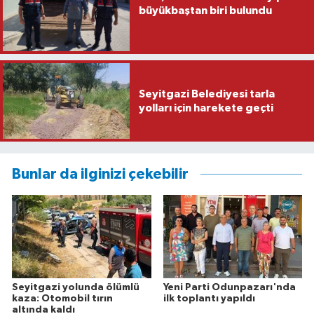
büyükbaştan biri bulundu
Seyitgazi Belediyesi tarla
yolları için harekete geçti
Bunlar da ilginizi çekebilir
Seyitgazi yolunda ölümlü
Yeni Parti Odunpazarı'nda
kaza: Otomobil tırın
ilk toplantı yapıldı
altında kaldı