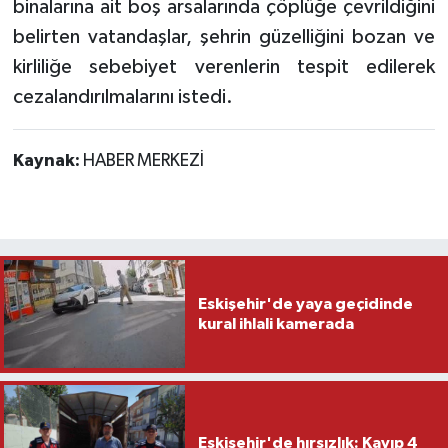
binalarına ait boş arsalarında çöplüğe çevrildiğini
belirten vatandaşlar, şehrin güzelliğini bozan ve
kirliliğe sebebiyet verenlerin tespit edilerek
cezalandırılmalarını istedi.
Kaynak:
HABER MERKEZİ
Eskişehir'de yaya geçidinde
kural ihlali kamerada
Eskişehir'de hırsızlık: Kayıp 4