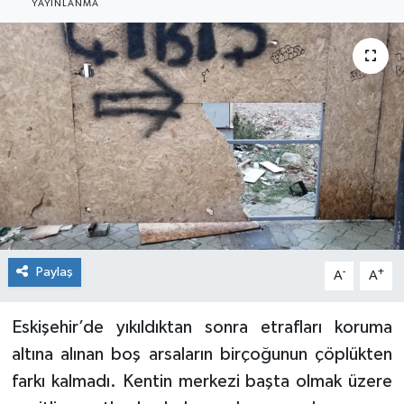
YAYINLANMA
Siyaset
Spor
Paylaş
-
+
A
A
Eskişehir’de yıkıldıktan sonra etrafları koruma
altına alınan boş arsaların birçoğunun çöplükten
farkı kalmadı. Kentin merkezi başta olmak üzere