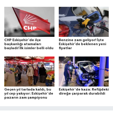
CHP Eskişehir'de ilçe
Benzine zam geliyor! İşte
başkanlığı atamaları
Eskişehir’de beklenen yeni
başladı! İlk isimler belli oldu
fiyatlar
Geçen yıl tarlada kaldı, bu
Eskişehir'de kaza: Refüjdeki
yıl cep yakıyor: Eskişehir'de
direğe çarparak durabildi
pazarın zam şampiyonu