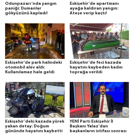
Odunpazarı'nda yangın
Eskişehir'de apartmanı
paniği: Dumanlar
ayağa kaldıran yangın:
gökyüzünü kapladı!
Ateşe verip kaçtı!
Eskişehir’de park halindeki
Eskişehir'de feci kazada
otomobil alev aldı:
hayatını kaybeden kadın
Kullanılamaz hale geldi
toprağa verildi
Eskişehir'deki kazada yürek
YENİ Parti Eskişehir İl
yakan detay: Doğum
Başkanı Yalaz’dan
gününde hayatını kaybetti
başkanların istifası sonrası