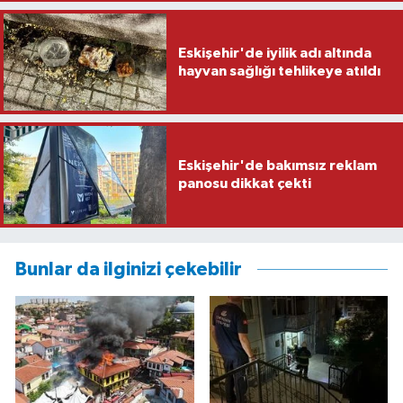
Eskişehir'de iyilik adı altında
hayvan sağlığı tehlikeye atıldı
Eskişehir'de bakımsız reklam
panosu dikkat çekti
Bunlar da ilginizi çekebilir