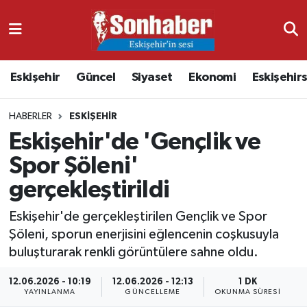
Dünya
Nöbetçi Eczaneler
Eskişehir
Güncel
Siyaset
Ekonomi
Eskişehir
Eğitim
Hava Durumu
HABERLER
ESKIŞEHIR
Ekonomi
Namaz Vakitleri
Eskişehir'de 'Gençlik ve
Güncel
Trafik Durumu
Spor Şöleni'
gerçekleştirildi
Kültür & Sanat
Süper Lig Puan Durumu ve Fikstür
Eskişehir'de gerçekleştirilen Gençlik ve Spor
Magazin
Tüm Manşetler
Şöleni, sporun enerjisini eğlencenin coşkusuyla
buluşturarak renkli görüntülere sahne oldu.
Resmi İlanlar
Son Dakika Haberleri
12.06.2026 - 10:19
12.06.2026 - 12:13
1 DK
YAYINLANMA
GÜNCELLEME
OKUNMA SÜRESI
Sağlık
Haber Arşivi