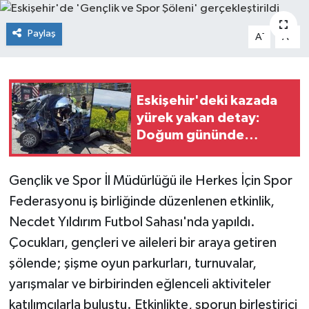
Siyaset
Paylaş
-
+
A
A
Spor
Eskişehir'deki kazada
yürek yakan detay:
Doğum gününde
hayatını kaybetti
Gençlik ve Spor İl Müdürlüğü ile Herkes İçin Spor
Federasyonu iş birliğinde düzenlenen etkinlik,
Necdet Yıldırım Futbol Sahası'nda yapıldı.
Çocukları, gençleri ve aileleri bir araya getiren
şölende; şişme oyun parkurları, turnuvalar,
yarışmalar ve birbirinden eğlenceli aktiviteler
katılımcılarla buluştu. Etkinlikte, sporun birleştirici