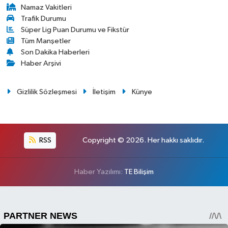
Namaz Vakitleri
Trafik Durumu
Süper Lig Puan Durumu ve Fikstür
Tüm Manşetler
Son Dakika Haberleri
Haber Arşivi
Gizlilik Sözleşmesi
İletişim
Künye
RSS
Copyright © 2026. Her hakkı saklıdır.
Haber Yazılımı:
TE Bilişim