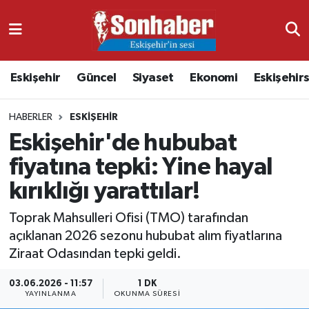
Dünya
Nöbetçi Eczaneler
Eskişehir
Güncel
Siyaset
Ekonomi
Eskişehir
Eğitim
Hava Durumu
HABERLER
ESKIŞEHIR
Ekonomi
Namaz Vakitleri
Eskişehir'de hububat
Güncel
Trafik Durumu
fiyatına tepki: Yine hayal
kırıklığı yarattılar!
Kültür & Sanat
Süper Lig Puan Durumu ve Fikstür
Toprak Mahsulleri Ofisi (TMO) tarafından
Magazin
Tüm Manşetler
açıklanan 2026 sezonu hububat alım fiyatlarına
Ziraat Odasından tepki geldi.
Resmi İlanlar
Son Dakika Haberleri
03.06.2026 - 11:57
1 DK
YAYINLANMA
OKUNMA SÜRESI
Sağlık
Haber Arşivi