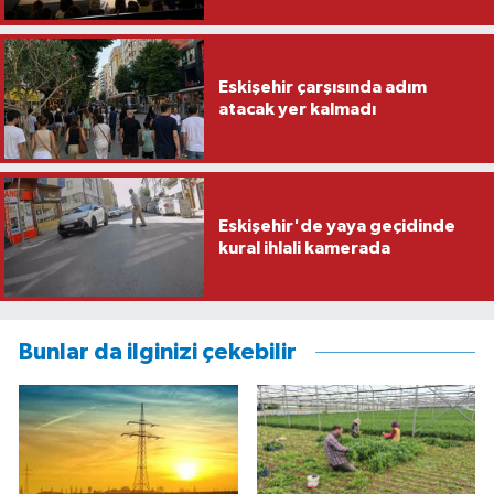
Eskişehir çarşısında adım
atacak yer kalmadı
Eskişehir'de yaya geçidinde
kural ihlali kamerada
Bunlar da ilginizi çekebilir