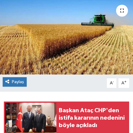
Siyaset
Spor
Paylaş
-
+
A
A
Başkan Ataç CHP'den
istifa kararının nedenini
böyle açıkladı