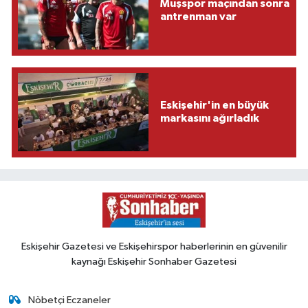
Muşspor maçından sonra
antrenman var
Eskişehir'in en büyük
markasını ağırladık
Eskişehir Gazetesi ve Eskişehirspor haberlerinin en güvenilir
kaynağı Eskişehir Sonhaber Gazetesi
Nöbetçi Eczaneler