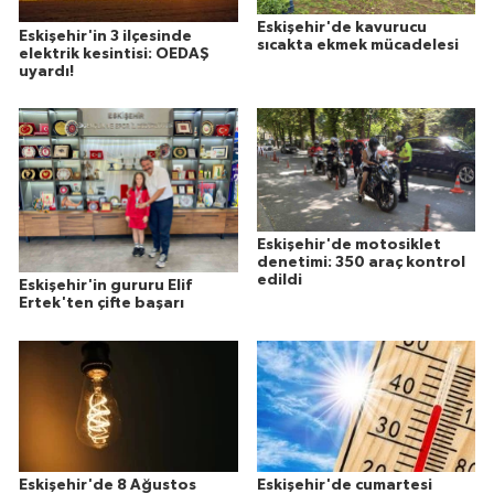
Eskişehir'de kavurucu
Eskişehir'in 3 ilçesinde
sıcakta ekmek mücadelesi
elektrik kesintisi: OEDAŞ
uyardı!
Eskişehir'de motosiklet
denetimi: 350 araç kontrol
edildi
Eskişehir'in gururu Elif
Ertek'ten çifte başarı
Eskişehir'de 8 Ağustos
Eskişehir'de cumartesi