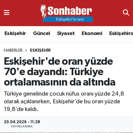
Dünya
Nöbetçi Eczaneler
Eskişehir
Güncel
Siyaset
Ekonomi
Eskişehir
Eğitim
Hava Durumu
HABERLER
ESKIŞEHIR
Ekonomi
Namaz Vakitleri
Eskişehir'de oran yüzde
Güncel
Trafik Durumu
70'e dayandı: Türkiye
ortalamasının da altında
Kültür & Sanat
Süper Lig Puan Durumu ve Fikstür
Türkiye genelinde çocuk nüfus oranı yüzde 24,8
Magazin
Tüm Manşetler
olarak açıklanırken, Eskişehir’de bu oran yüzde
19,8’de kaldı.
Resmi İlanlar
Son Dakika Haberleri
20.04.2026 - 11:28
YAYINLANMA
Sağlık
Haber Arşivi