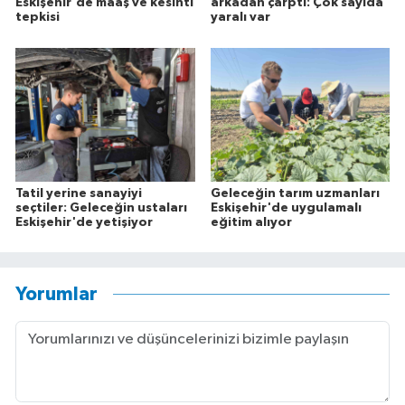
Eskişehir'de maaş ve kesinti
arkadan çarptı: Çok sayıda
tepkisi
yaralı var
Tatil yerine sanayiyi
Geleceğin tarım uzmanları
seçtiler: Geleceğin ustaları
Eskişehir'de uygulamalı
Eskişehir'de yetişiyor
eğitim alıyor
Yorumlar