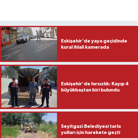
Eskişehir'de yaya geçidinde
kural ihlali kamerada
Eskişehir'de hırsızlık: Kayıp 4
büyükbaştan biri bulundu
Seyitgazi Belediyesi tarla
yolları için harekete geçti