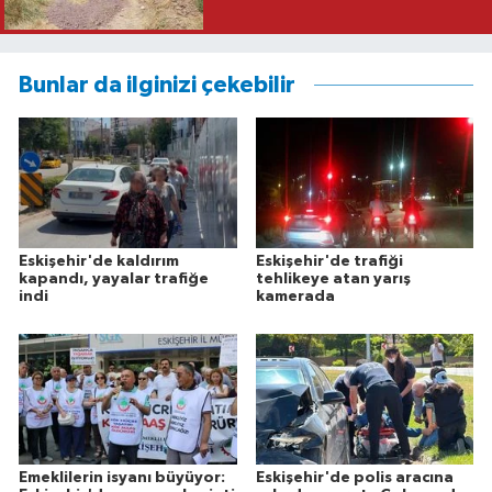
Bunlar da ilginizi çekebilir
Eskişehir'de kaldırım
Eskişehir'de trafiği
kapandı, yayalar trafiğe
tehlikeye atan yarış
indi
kamerada
Emeklilerin isyanı büyüyor:
Eskişehir'de polis aracına