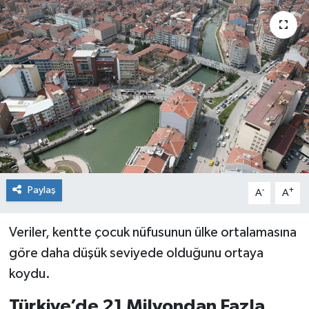
Siyaset
Spor
Paylaş
-
+
A
A
Veriler, kentte çocuk nüfusunun ülke ortalamasına
göre daha düşük seviyede olduğunu ortaya
koydu.
Türkiye’de 21 Milyondan Fazla