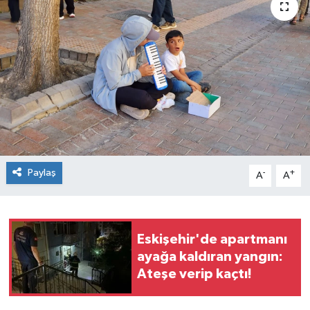
Siyaset
Spor
Paylaş
-
+
A
A
Eskişehir'de apartmanı
ayağa kaldıran yangın:
Ateşe verip kaçtı!