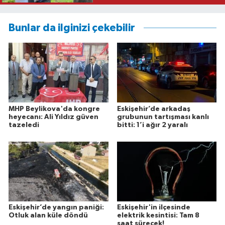
Bunlar da ilginizi çekebilir
MHP Beylikova'da kongre
Eskişehir’de arkadaş
heyecanı: Ali Yıldız güven
grubunun tartışması kanlı
tazeledi
bitti: 1’i ağır 2 yaralı
Eskişehir’de yangın paniği:
Eskişehir'in ilçesinde
Otluk alan küle döndü
elektrik kesintisi: Tam 8
saat sürecek!