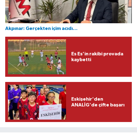
Akpınar: Gerçekten içim acıdı…
Es Es’in rakibi provada
kaybetti
Eskişehir'den
ANALİG'de çifte başarı