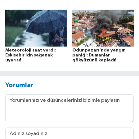
Meteoroloji saat verdi:
Odunpazarı'nda yangın
Eskişehir için sağanak
paniği: Dumanlar
uyarısı!
gökyüzünü kapladı!
Yorumlar