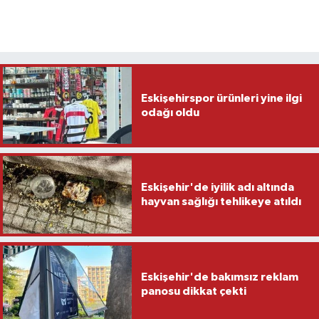
Eskişehirspor ürünleri yine ilgi
odağı oldu
Eskişehir'de iyilik adı altında
hayvan sağlığı tehlikeye atıldı
Eskişehir'de bakımsız reklam
panosu dikkat çekti