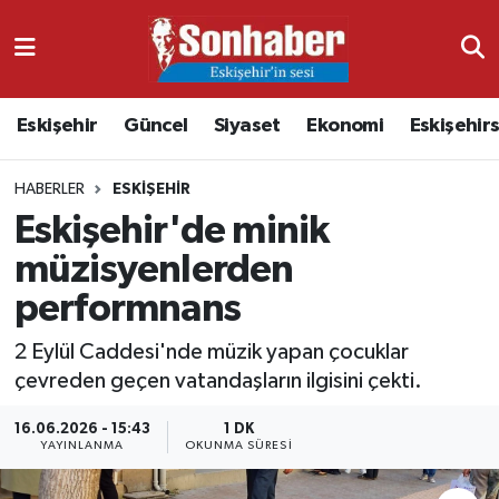
Dünya
Nöbetçi Eczaneler
Eskişehir
Güncel
Siyaset
Ekonomi
Eskişehir
Eğitim
Hava Durumu
HABERLER
ESKIŞEHIR
Ekonomi
Namaz Vakitleri
Eskişehir'de minik
Güncel
Trafik Durumu
müzisyenlerden
performnans
Kültür & Sanat
Süper Lig Puan Durumu ve Fikstür
2 Eylül Caddesi'nde müzik yapan çocuklar
Magazin
Tüm Manşetler
çevreden geçen vatandaşların ilgisini çekti.
Resmi İlanlar
Son Dakika Haberleri
16.06.2026 - 15:43
1 DK
YAYINLANMA
OKUNMA SÜRESI
Sağlık
Haber Arşivi