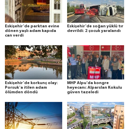
Eskişehir'de parktan evine
Eskişehir'de soğan yüklü tır
dönen yaşlı adam kapıda
devrildi: 2 çocuk yaralandı
can verdi
Eskişehir'de korkunç olay:
MHP Alpu’da kongre
Porsuk'a itilen adam
heyecanı: Alparslan Kokulu
ölümden döndü
güven tazeledi