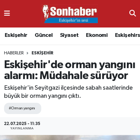
Dünya
Nöbetçi Eczaneler
Eskişehir
Güncel
Siyaset
Ekonomi
Eskişehir
Eğitim
Hava Durumu
HABERLER
ESKIŞEHIR
Ekonomi
Namaz Vakitleri
Eskişehir'de orman yangını
Güncel
Trafik Durumu
alarmı: Müdahale sürüyor
Kültür & Sanat
Süper Lig Puan Durumu ve Fikstür
Eskişehir'in Seyitgazi ilçesinde sabah saatlerinde
büyük bir orman yangını çıktı.
Magazin
Tüm Manşetler
#Orman yangını
Resmi İlanlar
Son Dakika Haberleri
22.07.2025 - 11:35
YAYINLANMA
Sağlık
Haber Arşivi