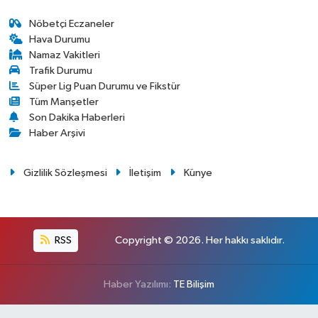
Nöbetçi Eczaneler
Hava Durumu
Namaz Vakitleri
Trafik Durumu
Süper Lig Puan Durumu ve Fikstür
Tüm Manşetler
Son Dakika Haberleri
Haber Arşivi
Gizlilik Sözleşmesi
İletişim
Künye
RSS
Copyright © 2026. Her hakkı saklıdır.
Haber Yazılımı:
TE Bilişim