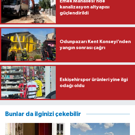
Emek Mahallesi’nde
kanalizasyon altyapısı
güçlendirildi
Odunpazarı Kent Konseyi’nden
yangın sonrası çağrı
Eskişehirspor ürünleri yine ilgi
odağı oldu
Bunlar da ilginizi çekebilir