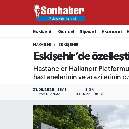
Dünya
Nöbetçi Eczaneler
Eskişehir
Güncel
Siyaset
Ekonomi
E
Eğitim
Hava Durumu
HABERLER
ESKIŞEHIR
Ekonomi
Namaz Vakitleri
Eskişehir’de özelleşt
Güncel
Trafik Durumu
Hastaneler Halkındır Platformu
hastanelerinin ve arazilerinin ö
Kültür & Sanat
Süper Lig Puan Durumu ve Fikstür
21.05.2026 - 16:11
3 DK
YAYINLANMA
OKUNMA SÜRESI
Magazin
Tüm Manşetler
Resmi İlanlar
Son Dakika Haberleri
Sağlık
Haber Arşivi