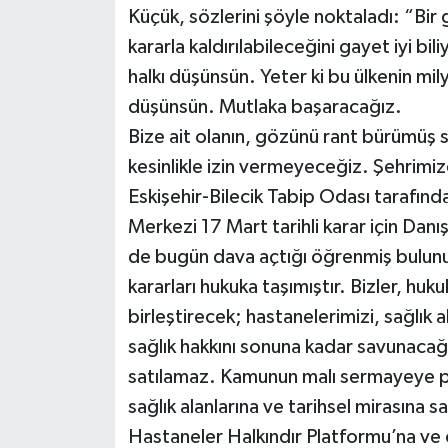
Küçük, sözlerini şöyle noktaladı: “Bir 
kararla kaldırılabileceğini gayet iyi bi
halkı düşünsün. Yeter ki bu ülkenin mily
düşünsün. Mutlaka başaracağız.
Bize ait olanın, gözünü rant bürümüş 
kesinlikle izin vermeyeceğiz. Şehrimizd
Eskişehir-Bilecik Tabip Odası tarafın
Merkezi 17 Mart tarihli karar için Danış
de bugün dava açtığı öğrenmiş bulunuy
kararları hukuka taşımıştır. Bizler, h
birleştirecek; hastanelerimizi, sağlık al
sağlık hakkını sonuna kadar savunacağız
satılamaz. Kamunun malı sermayeye pe
sağlık alanlarına ve tarihsel mirasına 
Hastaneler Halkındır Platformu’na ve