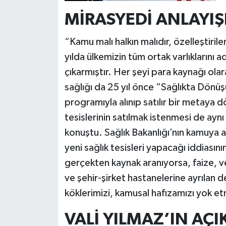
MİRASYEDİ ANLAYIŞI
“Kamu malı halkın malıdır, özelleştiri
yılda ülkemizin tüm ortak varlıklarını 
çıkarmıştır. Her şeyi para kaynağı olar
sağlığı da 25 yıl önce “Sağlıkta Dönüş
programıyla alınıp satılır bir metaya
tesislerinin satılmak istenmesi de aynı
konuştu. Sağlık Bakanlığı’nın kamuya ai
yeni sağlık tesisleri yapacağı iddiasın
gerçekten kaynak aranıyorsa, faize, ve
ve şehir-şirket hastanelerine ayrılan d
köklerimizi, kamusal hafızamızı yok e
VALİ YILMAZ’IN AÇ