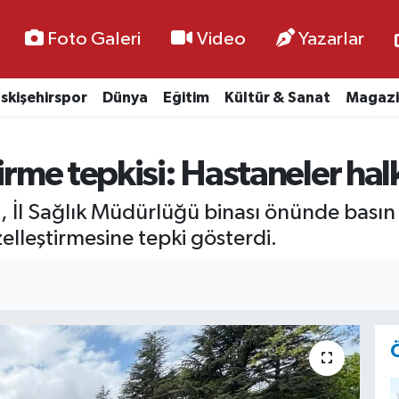
Foto Galeri
Video
Yazarlar
skişehirspor
Dünya
Eğitim
Kültür & Sanat
Magazi
irme tepkisi: Hastaneler hal
, İl Sağlık Müdürlüğü binası önünde bası
zelleştirmesine tepki gösterdi.