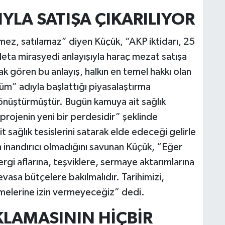
YLA SATIŞA ÇIKARILIYOR
lemez, satılamaz” diyen Küçük, “AKP iktidarı, 25
adeta mirasyedi anlayışıyla haraç mezat satışa
ak gören bu anlayış, halkın en temel hakkı olan
üm” adıyla başlattığı piyasalaştırma
 dönüştürmüştür. Bugün kamuya ait sağlık
 projenin yeni bir perdesidir” şeklinde
t sağlık tesislerini satarak elde edeceği gelirle
ın inandırıcı olmadığını savunan Küçük, “Eğer
rgi aflarına, teşviklere, sermaye aktarımlarına
evasa bütçelere bakılmalıdır. Tarihimizi,
tmelerine izin vermeyeceğiz” dedi.
IKLAMASININ HİÇBİR