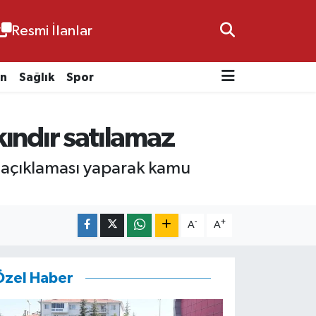
Resmi İlanlar
n
Sağlık
Spor
kındır satılamaz
n açıklaması yaparak kamu
-
+
A
A
Özel Haber