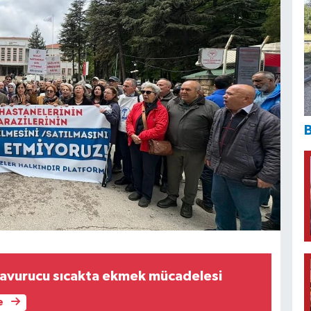
B
kavurucu sıcakta ekmek mücadelesi
e