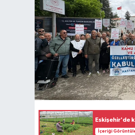
Siyaset
Spor
Eskişehir'de 
İçeriği Görüntül