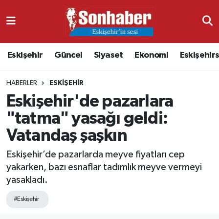
Dünya
Nöbetçi Eczaneler
Eskişehir
Güncel
Siyaset
Ekonomi
Eskişehir
Eğitim
Hava Durumu
HABERLER
ESKIŞEHIR
Ekonomi
Namaz Vakitleri
Eskişehir'de pazarlara
Güncel
Trafik Durumu
"tatma" yasağı geldi:
Vatandaş şaşkın
Kültür & Sanat
Süper Lig Puan Durumu ve Fikstür
Eskişehir’de pazarlarda meyve fiyatları cep
Magazin
Tüm Manşetler
yakarken, bazı esnaflar tadımlık meyve vermeyi
yasakladı.
Resmi İlanlar
Son Dakika Haberleri
#Eskişehir
Sağlık
Haber Arşivi