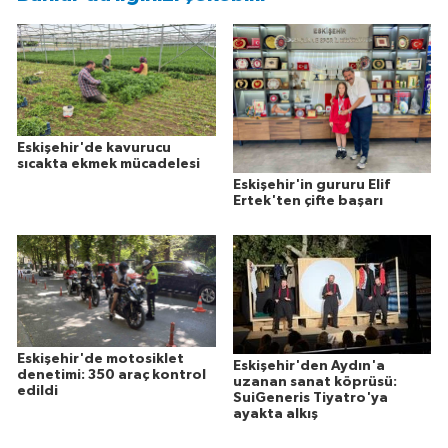
Eskişehir'de kavurucu
sıcakta ekmek mücadelesi
Eskişehir'in gururu Elif
Ertek'ten çifte başarı
Eskişehir'de motosiklet
Eskişehir'den Aydın'a
denetimi: 350 araç kontrol
uzanan sanat köprüsü:
edildi
SuiGeneris Tiyatro'ya
ayakta alkış