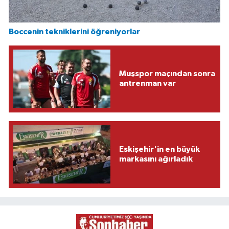
Boccenin tekniklerini öğreniyorlar
Muşspor maçından sonra
antrenman var
Eskişehir'in en büyük
markasını ağırladık