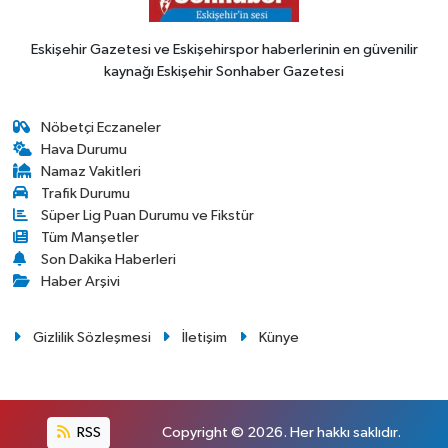
Eskişehir Gazetesi ve Eskişehirspor haberlerinin en güvenilir
kaynağı Eskişehir Sonhaber Gazetesi
Nöbetçi Eczaneler
Hava Durumu
Namaz Vakitleri
Trafik Durumu
Süper Lig Puan Durumu ve Fikstür
Tüm Manşetler
Son Dakika Haberleri
Haber Arşivi
Gizlilik Sözleşmesi
İletişim
Künye
RSS
Copyright © 2026. Her hakkı saklıdır.