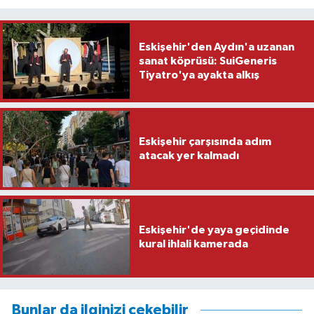
Eskişehir'den Aydın'a uzanan
sanat köprüsü: SuiGeneris
Tiyatro'ya ayakta alkış
Eskişehir çarşısında adım
atacak yer kalmadı
Eskişehir'de yaya geçidinde
kural ihlali kamerada
Bunlar da ilginizi çekebilir