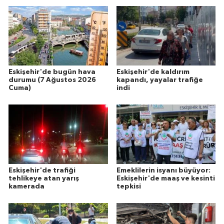
Eskişehir'de bugün hava
Eskişehir'de kaldırım
durumu (7 Ağustos 2026
kapandı, yayalar trafiğe
Cuma)
indi
Eskişehir'de trafiği
Emeklilerin isyanı büyüyor:
tehlikeye atan yarış
Eskişehir'de maaş ve kesinti
kamerada
tepkisi