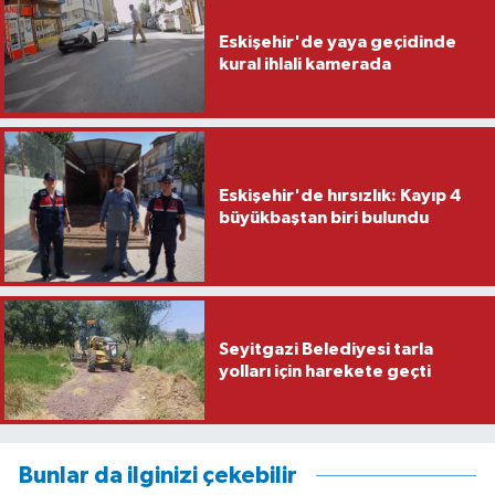
Eskişehir'de yaya geçidinde
kural ihlali kamerada
Eskişehir'de hırsızlık: Kayıp 4
büyükbaştan biri bulundu
Seyitgazi Belediyesi tarla
yolları için harekete geçti
Bunlar da ilginizi çekebilir