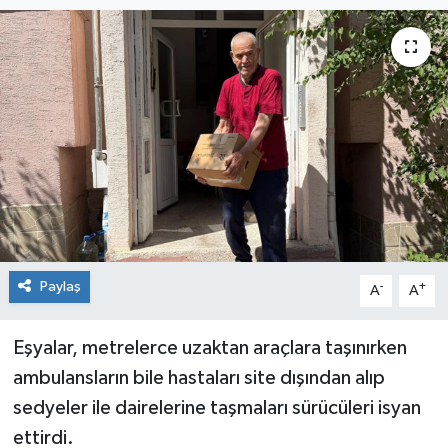
Siyaset
Spor
Paylaş
-
+
A
A
Eşyalar, metrelerce uzaktan araçlara taşınırken
ambulansların bile hastaları site dışından alıp
sedyeler ile dairelerine taşmaları sürücüleri isyan
ettirdi.