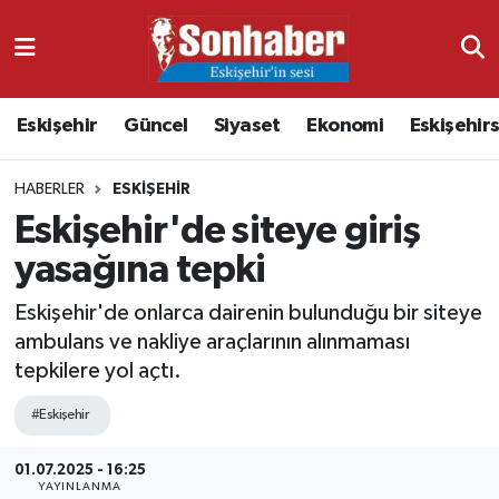
Dünya
Nöbetçi Eczaneler
Eskişehir
Güncel
Siyaset
Ekonomi
Eskişehir
Eğitim
Hava Durumu
HABERLER
ESKIŞEHIR
Ekonomi
Namaz Vakitleri
Eskişehir'de siteye giriş
Güncel
Trafik Durumu
yasağına tepki
Kültür & Sanat
Süper Lig Puan Durumu ve Fikstür
Eskişehir'de onlarca dairenin bulunduğu bir siteye
ambulans ve nakliye araçlarının alınmaması
Magazin
Tüm Manşetler
tepkilere yol açtı.
#Eskişehir
Resmi İlanlar
Son Dakika Haberleri
01.07.2025 - 16:25
Sağlık
Haber Arşivi
YAYINLANMA