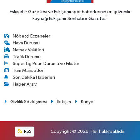
Eskişehir Gazetesi ve Eskişehirspor haberlerinin en güvenilir
kaynağı Eskişehir Sonhaber Gazetesi
Nöbetçi Eczaneler
Hava Durumu
Namaz Vakitleri
Trafik Durumu
Süper Lig Puan Durumu ve Fikstür
Tüm Manşetler
Son Dakika Haberleri
Haber Arşivi
Gizlilik Sözleşmesi
İletişim
Künye
RSS
Copyright © 2026. Her hakkı saklıdır.