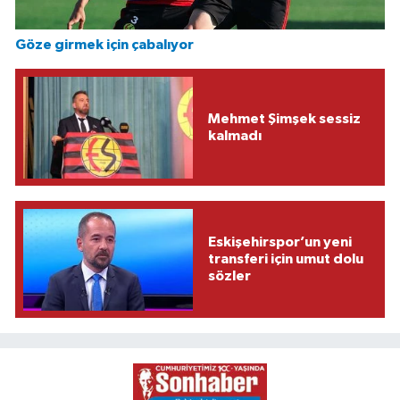
Göze girmek için çabalıyor
Mehmet Şimşek sessiz
kalmadı
Eskişehirspor’un yeni
transferi için umut dolu
sözler