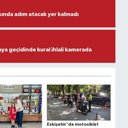
ısında adım atacak yer kalmadı
aya geçidinde kural ihlali kamerada
Eskişehir'de motosiklet