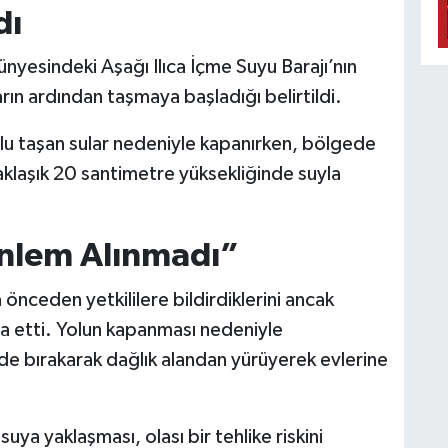
dı
ünyesindeki Aşağı Ilıca İçme Suyu Barajı’nın
rın ardından taşmaya başladığı belirtildi.
yolu taşan sular nedeniyle kapanırken, bölgede
aklaşık 20 santimetre yüksekliğinde suyla
Önlem Alınmadı”
a önceden yetkililere bildirdiklerini ancak
ia etti. Yolun kapanması nedeniyle
inde bırakarak dağlık alandan yürüyerek evlerine
uya yaklaşması, olası bir tehlike riskini