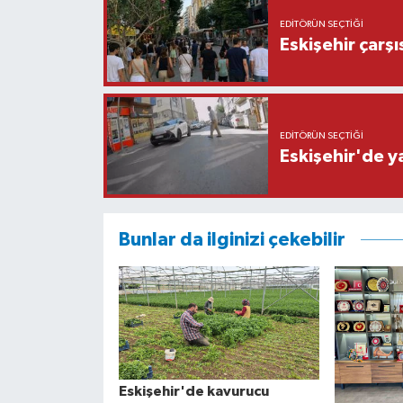
EDITÖRÜN SEÇTIĞI
Eskişehir çarş
EDITÖRÜN SEÇTIĞI
Eskişehir'de y
Bunlar da ilginizi çekebilir
Eskişehir'de kavurucu