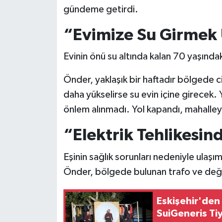
gündeme getirdi.
“Evimize Su Girmek
Evinin önü su altında kalan 70 yaşındak
Önder, yaklaşık bir haftadır bölgede ci
daha yükselirse su evin içine girecek.
önlem alınmadı. Yol kapandı, mahalley
“Elektrik Tehlikesi
Eşinin sağlık sorunları nedeniyle ulaşım
Önder, bölgede bulunan trafo ve deği
Eskişehir'den
SuiGeneris Tiy