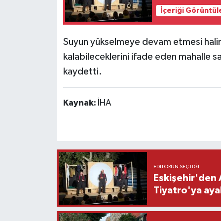
İçeriği Görüntül
Suyun yükselmeye devam etmesi halinde
kalabileceklerini ifade eden mahalle sak
kaydetti.
Kaynak:
İHA
EDITÖRÜN SEÇTIĞI
Eskişehir'den 
Tiyatro'ya aya