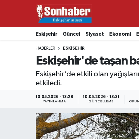
Dünya
Nöbetçi Eczaneler
Eskişehir
Güncel
Siyaset
Ekonomi
E
Eğitim
Hava Durumu
HABERLER
ESKIŞEHIR
Ekonomi
Namaz Vakitleri
Eskişehir'de taşan ba
Güncel
Trafik Durumu
Eskişehir’de etkili olan yağışl
etkiledi.
Kültür & Sanat
Süper Lig Puan Durumu ve Fikstür
10.05.2026 - 13:28
10.05.2026 - 13:31
YAYINLANMA
GÜNCELLEME
OKUN
Magazin
Tüm Manşetler
Resmi İlanlar
Son Dakika Haberleri
Sağlık
Haber Arşivi