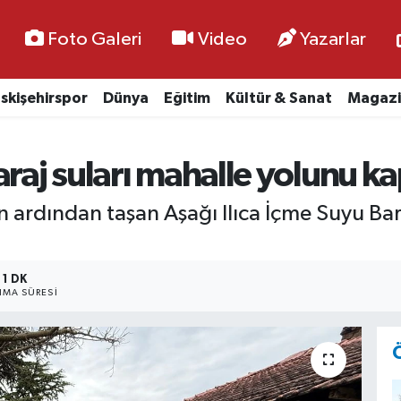
Foto Galeri
Video
Yazarlar
skişehirspor
Dünya
Eğitim
Kültür & Sanat
Magazi
raj suları mahalle yolunu ka
arın ardından taşan Aşağı Ilıca İçme Suyu B
1 DK
MA SÜRESI