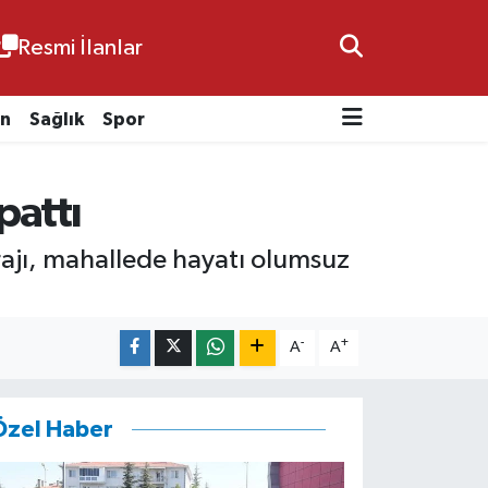
Resmi İlanlar
n
Sağlık
Spor
pattı
arajı, mahallede hayatı olumsuz
-
+
A
A
Özel Haber