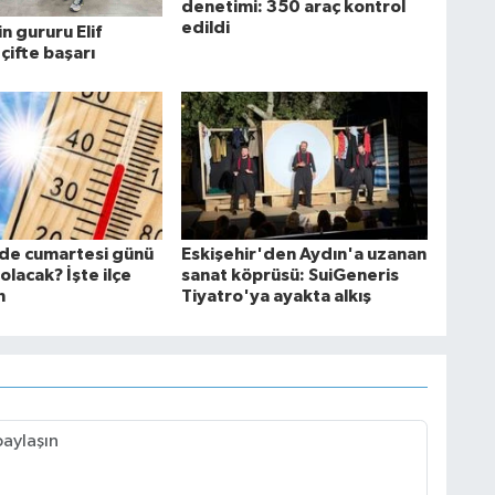
denetimi: 350 araç kontrol
edildi
in gururu Elif
çifte başarı
'de cumartesi günü
Eskişehir'den Aydın'a uzanan
 olacak? İşte ilçe
sanat köprüsü: SuiGeneris
n
Tiyatro'ya ayakta alkış