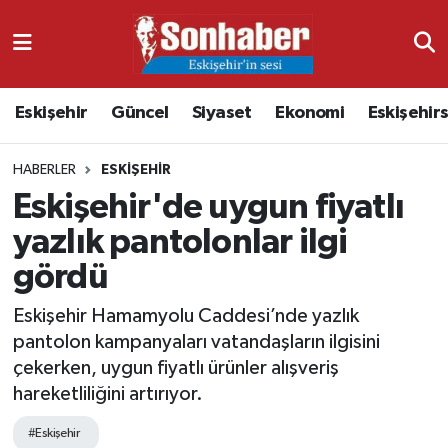
Dünya
Nöbetçi Eczaneler
Eskişehir
Güncel
Siyaset
Ekonomi
Eskişehir
Eğitim
Hava Durumu
HABERLER
ESKIŞEHIR
Ekonomi
Namaz Vakitleri
Eskişehir'de uygun fiyatlı
Güncel
Trafik Durumu
yazlık pantolonlar ilgi
gördü
Kültür & Sanat
Süper Lig Puan Durumu ve Fikstür
Eskişehir Hamamyolu Caddesi’nde yazlık
Magazin
Tüm Manşetler
pantolon kampanyaları vatandaşların ilgisini
çekerken, uygun fiyatlı ürünler alışveriş
Resmi İlanlar
Son Dakika Haberleri
hareketliliğini artırıyor.
Sağlık
Haber Arşivi
#Eskişehir