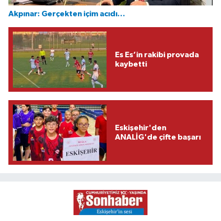
Akpınar: Gerçekten içim acıdı…
Es Es’in rakibi provada
kaybetti
Eskişehir'den
ANALİG'de çifte başarı