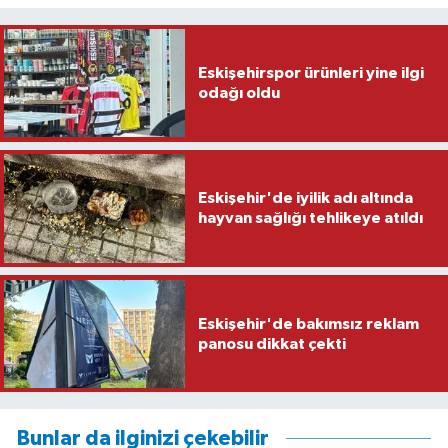
Eskişehirspor ürünleri yine ilgi
odağı oldu
Eskişehir'de iyilik adı altında
hayvan sağlığı tehlikeye atıldı
Eskişehir'de bakımsız reklam
panosu dikkat çekti
Bunlar da ilginizi çekebilir