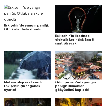
Eskişehir’de yangın paniği:
Otluk alan küle döndü
Eskişehir'in ilçesinde
elektrik kesintisi: Tam 8
saat sürecek!
Meteoroloji saat verdi:
Odunpazarı'nda yangın
Eskişehir için sağanak
paniği: Dumanlar
uyarısı!
gökyüzünü kapladı!