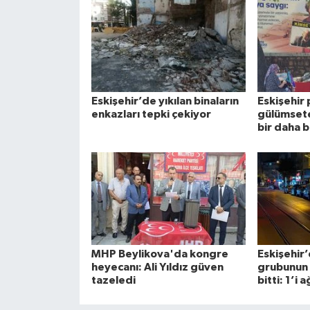
Eskişehir’de yıkılan binaların
Eskişehir
enkazları tepki çekiyor
gülümsete
bir daha b
MHP Beylikova'da kongre
Eskişehir
heyecanı: Ali Yıldız güven
grubunun 
tazeledi
bitti: 1’i a