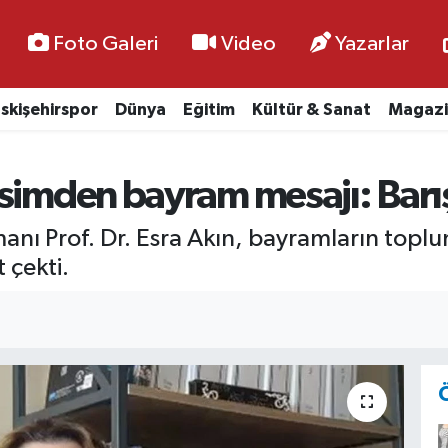
Foto Galeri
Video
Yazarlar
skişehirspor
Dünya
Eğitim
Kültür & Sanat
Magazi
simden bayram mesajı: Barış
nı Prof. Dr. Esra Akın, bayramların toplum
 çekti.