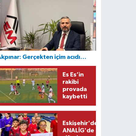
kpınar: Gerçekten içim acıdı…
Es Es’in
rakibi
provada
kaybetti
Eskişehir'den
ANALİG'de