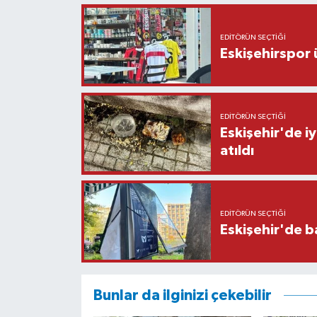
EDITÖRÜN SEÇTIĞI
Eskişehirspor ü
EDITÖRÜN SEÇTIĞI
Eskişehir'de iy
atıldı
EDITÖRÜN SEÇTIĞI
Eskişehir'de b
Bunlar da ilginizi çekebilir