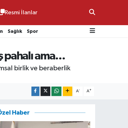
Resmi İlanlar
n
Sağlık
Spor
 pahalı ama...
sal birlik ve beraberlik
-
+
A
A
Özel Haber