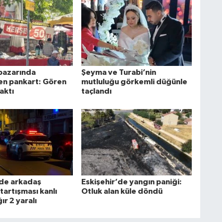
 pazarında
Şeyma ve Turabi’nin
n pankart: Gören
mutluluğu görkemli düğünle
aktı
taçlandı
’de arkadaş
Eskişehir’de yangın paniği:
tartışması kanlı
Otluk alan küle döndü
ğır 2 yaralı