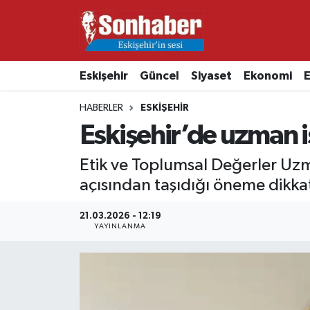
Dünya
Nöbetçi Eczaneler
Eskişehir
Güncel
Siyaset
Ekonomi
E
Eğitim
Hava Durumu
HABERLER
ESKIŞEHIR
Ekonomi
Namaz Vakitleri
Eskişehir’de uzman i
Güncel
Trafik Durumu
Etik ve Toplumsal Değerler Uzma
açısından taşıdığı öneme dikkat
Kültür & Sanat
Süper Lig Puan Durumu ve Fikstür
21.03.2026 - 12:19
YAYINLANMA
Magazin
Tüm Manşetler
Resmi İlanlar
Son Dakika Haberleri
Sağlık
Haber Arşivi