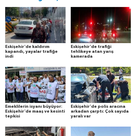
Eskişehir'de kaldırım
Eskişehir'de trafiği
kapandı, yayalar trafiğe
tehlikeye atan yarış
indi
kamerada
Emeklilerin isyanı büyüyor:
Eskişehir'de polis aracına
Eskişehir'de maaş ve kesinti
arkadan çarptı: Çok sayıda
tepkisi
yaralı var