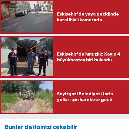
Eskişehir'de yaya geçidinde
kural ihlali kamerada
Eskişehir'de hırsızlık: Kayıp 4
büyükbaştan biri bulundu
Seyitgazi Belediyesi tarla
yolları için harekete geçti
Bunlar da ilginizi çekebilir