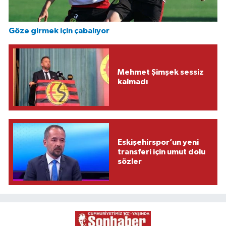
Göze girmek için çabalıyor
Mehmet Şimşek sessiz
kalmadı
Eskişehirspor’un yeni
transferi için umut dolu
sözler