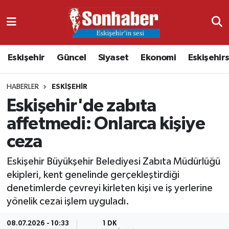
Dünya
Nöbetçi Eczaneler
Eskişehir
Güncel
Siyaset
Ekonomi
Eskişehir
Eğitim
Hava Durumu
HABERLER
ESKIŞEHIR
Ekonomi
Namaz Vakitleri
Eskişehir'de zabıta
Güncel
Trafik Durumu
affetmedi: Onlarca kişiye
ceza
Kültür & Sanat
Süper Lig Puan Durumu ve Fikstür
Eskişehir Büyükşehir Belediyesi Zabıta Müdürlüğü
Magazin
Tüm Manşetler
ekipleri, kent genelinde gerçekleştirdiği
denetimlerde çevreyi kirleten kişi ve iş yerlerine
Resmi İlanlar
Son Dakika Haberleri
yönelik cezai işlem uyguladı.
Sağlık
Haber Arşivi
08.07.2026 - 10:33
1 DK