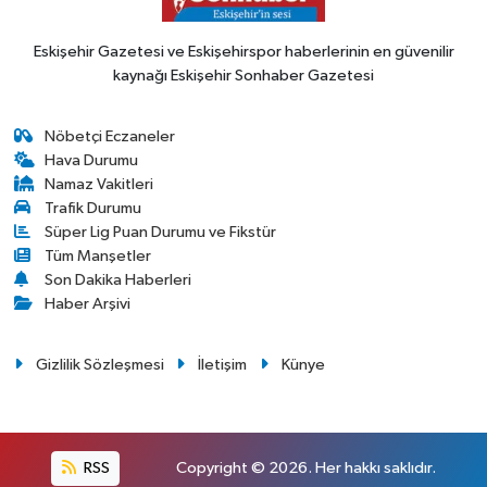
Eskişehir Gazetesi ve Eskişehirspor haberlerinin en güvenilir
kaynağı Eskişehir Sonhaber Gazetesi
Nöbetçi Eczaneler
Hava Durumu
Namaz Vakitleri
Trafik Durumu
Süper Lig Puan Durumu ve Fikstür
Tüm Manşetler
Son Dakika Haberleri
Haber Arşivi
Gizlilik Sözleşmesi
İletişim
Künye
RSS
Copyright © 2026. Her hakkı saklıdır.