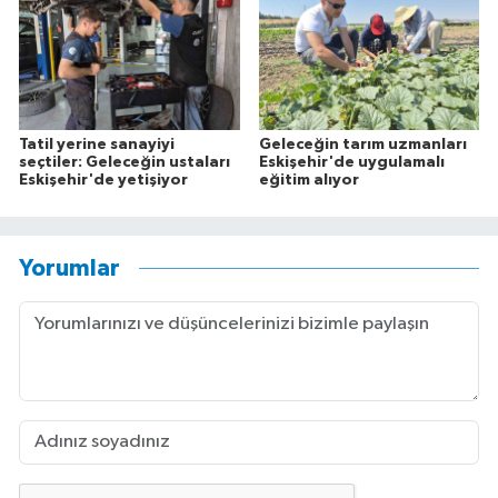
Tatil yerine sanayiyi
Geleceğin tarım uzmanları
seçtiler: Geleceğin ustaları
Eskişehir'de uygulamalı
Eskişehir'de yetişiyor
eğitim alıyor
Yorumlar