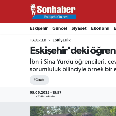
Dünya
Nöbetçi Eczaneler
Eskişehir
Güncel
Siyaset
Ekonomi
E
Eğitim
Hava Durumu
HABERLER
ESKIŞEHIR
Ekonomi
Namaz Vakitleri
Eskişehir'deki öğre
Güncel
Trafik Durumu
İbn-i Sina Yurdu öğrencileri, ç
sorumluluk bilinciyle örnek bir e
Kültür & Sanat
Süper Lig Puan Durumu ve Fikstür
#Örnek
Magazin
Tüm Manşetler
05.06.2025 - 15:57
YAYINLANMA
Resmi İlanlar
Son Dakika Haberleri
Sağlık
Haber Arşivi