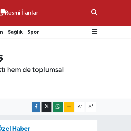
Resmi İlanlar
n
Sağlık
Spor
ş
ıktı hem de toplumsal
-
+
A
A
Özel Haber