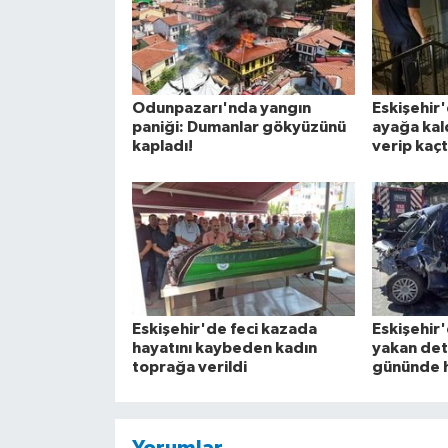
Odunpazarı'nda yangın
Eskişehir
paniği: Dumanlar gökyüzünü
ayağa kal
kapladı!
verip kaçt
Eskişehir'de feci kazada
Eskişehir
hayatını kaybeden kadın
yakan de
toprağa verildi
gününde h