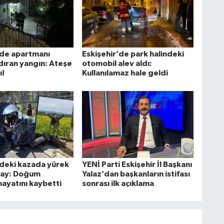
'de apartmanı
Eskişehir’de park halindeki
dıran yangın: Ateşe
otomobil alev aldı:
ı!
Kullanılamaz hale geldi
'deki kazada yürek
YENİ Parti Eskişehir İl Başkanı
tay: Doğum
Yalaz’dan başkanların istifası
ayatını kaybetti
sonrası ilk açıklama