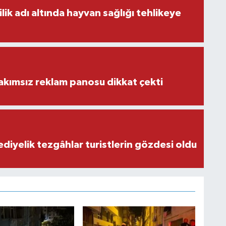
ilik adı altında hayvan sağlığı tehlikeye
akımsız reklam panosu dikkat çekti
ediyelik tezgâhlar turistlerin gözdesi oldu