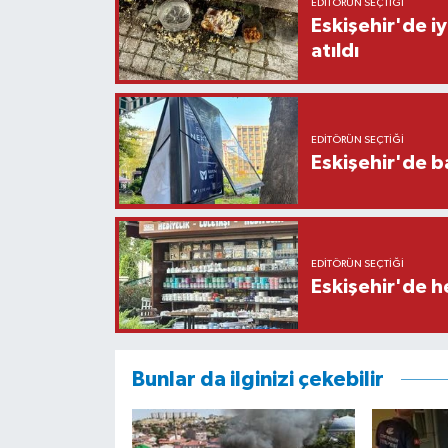
EDITÖRÜN SEÇTIĞI
Eskişehir'de iy
atıldı
EDITÖRÜN SEÇTIĞI
Eskişehir'de b
EDITÖRÜN SEÇTIĞI
Eskişehir'de h
Bunlar da ilginizi çekebilir