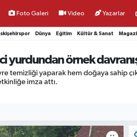
Foto Galeri
Video
Yazarlar
skişehirspor
Dünya
Eğitim
Kültür & Sanat
Magazi
nci yurdundan örnek davranı
evre temizliği yaparak hem doğaya sahip ç
tkinliğe imza attı.