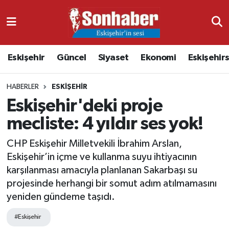
Dünya
Nöbetçi Eczaneler
Eskişehir
Güncel
Siyaset
Ekonomi
Eskişehir
Eğitim
Hava Durumu
HABERLER
ESKIŞEHIR
Ekonomi
Namaz Vakitleri
Eskişehir'deki proje
Güncel
Trafik Durumu
mecliste: 4 yıldır ses yok!
Kültür & Sanat
Süper Lig Puan Durumu ve Fikstür
CHP Eskişehir Milletvekili İbrahim Arslan,
Eskişehir’in içme ve kullanma suyu ihtiyacının
Magazin
Tüm Manşetler
karşılanması amacıyla planlanan Sakarbaşı su
projesinde herhangi bir somut adım atılmamasını
Resmi İlanlar
Son Dakika Haberleri
yeniden gündeme taşıdı.
#Eskişehir
Sağlık
Haber Arşivi