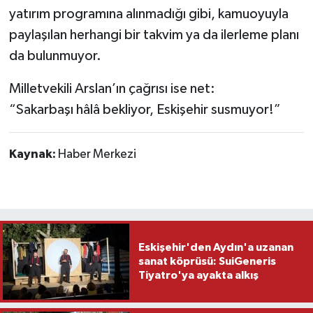
yatırım programına alınmadığı gibi, kamuoyuyla
paylaşılan herhangi bir takvim ya da ilerleme planı
da bulunmuyor.
Milletvekili Arslan’ın çağrısı ise net:
“Sakarbaşı hâlâ bekliyor, Eskişehir susmuyor!”
Kaynak:
Haber Merkezi
Eskişehir'den Aydın'a uzanan
sanat köprüsü: SuiGeneris
Tiyatro'ya ayakta alkış