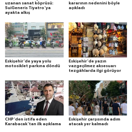
uzanan sanat köprüsü:
kararının nedenini böyle
SuiGeneris Tiyatro'ya
açıkladı
ayakta alkış
Eskişehir'de yaya yolu
Eskişehir'de yazın
motosiklet parkına döndü
vazgeçilmez aksesuarı
tezgâhlarda ilgi görüyor
CHP'den istifa eden
Eskişehir çarşısında adım
Karabacak'tan ilk açıklama
atacak yer kalmadı