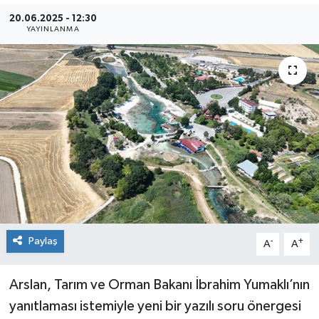
20.06.2025 - 12:30
Siyaset
YAYINLANMA
Spor
Paylaş
-
+
A
A
Arslan, Tarım ve Orman Bakanı İbrahim Yumaklı’nın
yanıtlaması istemiyle yeni bir yazılı soru önergesi