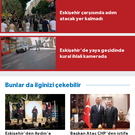
Eskişehir çarşısında adım
atacak yer kalmadı
Eskişehir'de yaya geçidinde
kural ihlali kamerada
Bunlar da ilginizi çekebilir
Eskişehir'den Aydın'a
Başkan Ataç CHP'den istifa