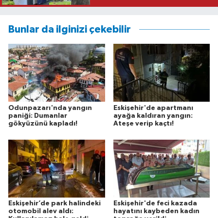
Bunlar da ilginizi çekebilir
Odunpazarı'nda yangın
Eskişehir'de apartmanı
paniği: Dumanlar
ayağa kaldıran yangın:
gökyüzünü kapladı!
Ateşe verip kaçtı!
Eskişehir’de park halindeki
Eskişehir'de feci kazada
otomobil alev aldı:
hayatını kaybeden kadın