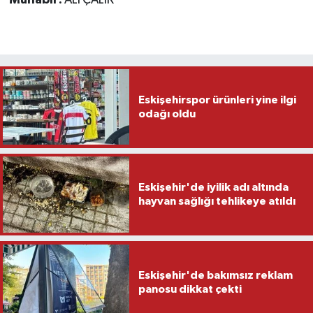
Eskişehirspor ürünleri yine ilgi
odağı oldu
Eskişehir'de iyilik adı altında
hayvan sağlığı tehlikeye atıldı
Eskişehir'de bakımsız reklam
panosu dikkat çekti