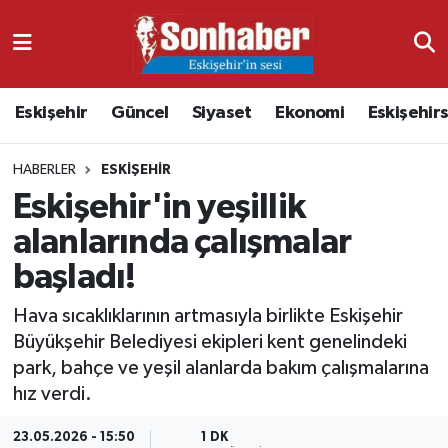
Dünya
Nöbetçi Eczaneler
Eskişehir
Güncel
Siyaset
Ekonomi
Eskişehir
Eğitim
Hava Durumu
HABERLER
ESKIŞEHIR
Ekonomi
Namaz Vakitleri
Eskişehir'in yeşillik
Güncel
Trafik Durumu
alanlarında çalışmalar
başladı!
Kültür & Sanat
Süper Lig Puan Durumu ve Fikstür
Hava sıcaklıklarının artmasıyla birlikte Eskişehir
Magazin
Tüm Manşetler
Büyükşehir Belediyesi ekipleri kent genelindeki
park, bahçe ve yeşil alanlarda bakım çalışmalarına
Resmi İlanlar
Son Dakika Haberleri
hız verdi.
Sağlık
Haber Arşivi
23.05.2026 - 15:50
1 DK