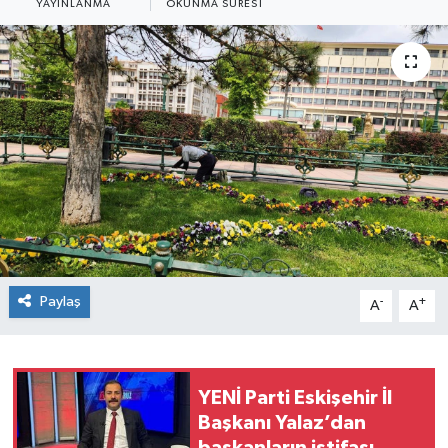
YAYINLANMA
OKUNMA SÜRESI
Siyaset
Spor
Paylaş
-
+
A
A
YENİ Parti Eskişehir İl
Başkanı Yalaz’dan