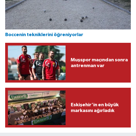
Boccenin tekniklerini öğreniyorlar
Muşspor maçından sonra
antrenman var
Eskişehir'in en büyük
markasını ağırladık