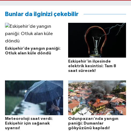
Bunlar da ilginizi çekebilir
Eskişehir’de yangın paniği:
Otluk alan küle döndü
Eskişehir'in ilçesinde
elektrik kesintisi: Tam 8
saat sürecek!
Meteoroloji saat verdi:
Odunpazarı'nda yangın
Eskişehir için sağanak
paniği: Dumanlar
uyarısı!
gökyüzünü kapladı!