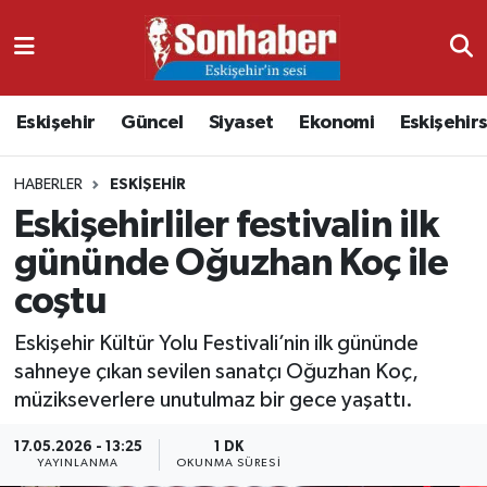
Dünya
Nöbetçi Eczaneler
Eskişehir
Güncel
Siyaset
Ekonomi
Eskişehir
Eğitim
Hava Durumu
HABERLER
ESKIŞEHIR
Ekonomi
Namaz Vakitleri
Eskişehirliler festivalin ilk
Güncel
Trafik Durumu
gününde Oğuzhan Koç ile
coştu
Kültür & Sanat
Süper Lig Puan Durumu ve Fikstür
Eskişehir Kültür Yolu Festivali’nin ilk gününde
Magazin
Tüm Manşetler
sahneye çıkan sevilen sanatçı Oğuzhan Koç,
müzikseverlere unutulmaz bir gece yaşattı.
Resmi İlanlar
Son Dakika Haberleri
17.05.2026 - 13:25
1 DK
YAYINLANMA
OKUNMA SÜRESI
Sağlık
Haber Arşivi