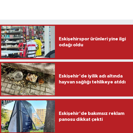
Eskişehirspor ürünleri yine ilgi
odağı oldu
Eskişehir'de iyilik adı altında
hayvan sağlığı tehlikeye atıldı
Eskişehir'de bakımsız reklam
panosu dikkat çekti