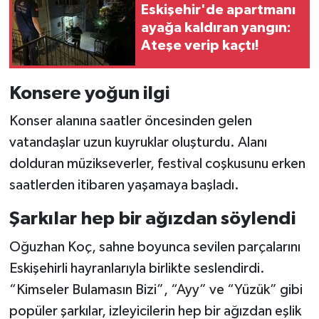
Eskişehir'de apartmanı
ayağa kaldıran yangın:
Ateşe verip kaçtı!
Konsere yoğun ilgi
Konser alanına saatler öncesinden gelen
vatandaşlar uzun kuyruklar oluşturdu. Alanı
dolduran müzikseverler, festival coşkusunu erken
saatlerden itibaren yaşamaya başladı.
Şarkılar hep bir ağızdan söylendi
Oğuzhan Koç, sahne boyunca sevilen parçalarını
Eskişehirli hayranlarıyla birlikte seslendirdi.
“Kimseler Bulamasın Bizi”, “Ayy” ve “Yüzük” gibi
popüler şarkılar, izleyicilerin hep bir ağızdan eşlik