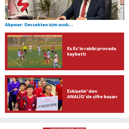
Akpınar: Gerçekten içim acıdı…
Es Es’in rakibi provada
kaybetti
Eskişehir'den
ANALİG'de çifte başarı