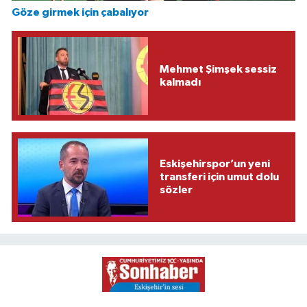
Göze girmek için çabalıyor
Mehmet Şimşek sessiz
kalmadı
Eskişehirspor’un yeni
transferi için umut dolu
sözler