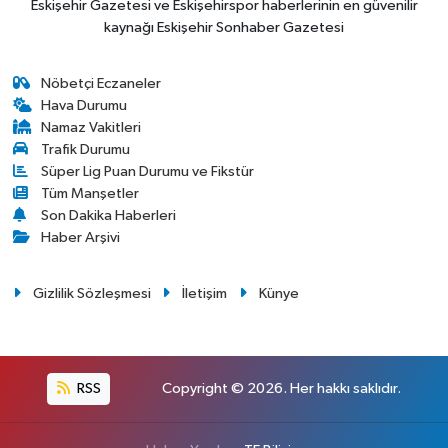
Eskişehir Gazetesi ve Eskişehirspor haberlerinin en güvenilir
kaynağı Eskişehir Sonhaber Gazetesi
Nöbetçi Eczaneler
Hava Durumu
Namaz Vakitleri
Trafik Durumu
Süper Lig Puan Durumu ve Fikstür
Tüm Manşetler
Son Dakika Haberleri
Haber Arşivi
Gizlilik Sözleşmesi
İletişim
Künye
RSS
Copyright © 2026. Her hakkı saklıdır.