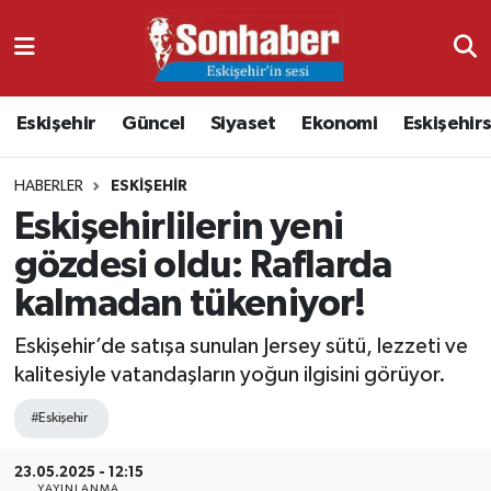
Dünya
Nöbetçi Eczaneler
Eskişehir
Güncel
Siyaset
Ekonomi
Eskişehir
Eğitim
Hava Durumu
HABERLER
ESKIŞEHIR
Ekonomi
Namaz Vakitleri
Eskişehirlilerin yeni
Güncel
Trafik Durumu
gözdesi oldu: Raflarda
kalmadan tükeniyor!
Kültür & Sanat
Süper Lig Puan Durumu ve Fikstür
Eskişehir’de satışa sunulan Jersey sütü, lezzeti ve
Magazin
Tüm Manşetler
kalitesiyle vatandaşların yoğun ilgisini görüyor.
Resmi İlanlar
Son Dakika Haberleri
#Eskişehir
Sağlık
Haber Arşivi
23.05.2025 - 12:15
YAYINLANMA