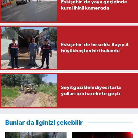
Eskişehir'de yaya geçidinde
kural ihlali kamerada
Eskişehir'de hırsızlık: Kayıp 4
büyükbaştan biri bulundu
Seyitgazi Belediyesi tarla
yolları için harekete geçti
Bunlar da ilginizi çekebilir