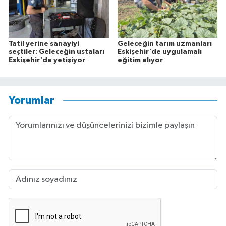
Tatil yerine sanayiyi
Geleceğin tarım uzmanları
seçtiler: Geleceğin ustaları
Eskişehir'de uygulamalı
Eskişehir'de yetişiyor
eğitim alıyor
Yorumlar