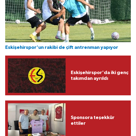
Eskişehirspor'un rakibi de çift antrenman yapıyor
Eskişehirspor'da iki genç
takımdan ayrıldı
Sponsora teşekkür
ettiler