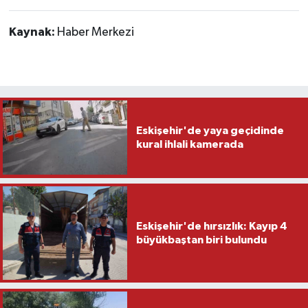
Kaynak:
Haber Merkezi
Eskişehir'de yaya geçidinde
kural ihlali kamerada
Eskişehir'de hırsızlık: Kayıp 4
büyükbaştan biri bulundu