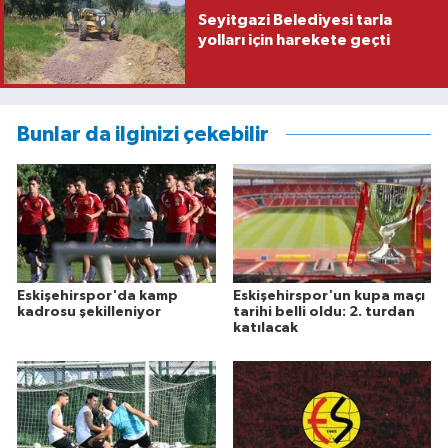
Seyitgazi Belediyesi tarla
yolları için harekete geçti
Bunlar da ilginizi çekebilir
Eskişehirspor'da kamp
Eskişehirspor'un kupa maçı
kadrosu şekilleniyor
tarihi belli oldu: 2. turdan
katılacak