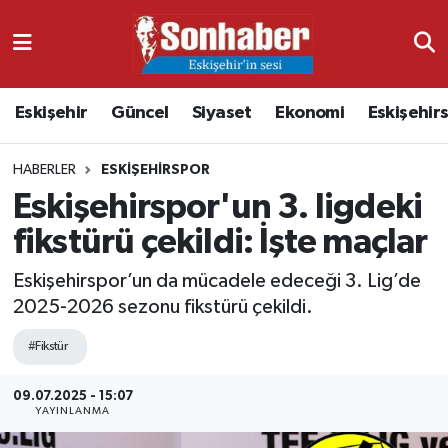
Dünya
Nöbetçi Eczaneler
Eskişehir
Güncel
Siyaset
Ekonomi
Eskişehir
Eğitim
Hava Durumu
HABERLER
ESKIŞEHIRSPOR
Ekonomi
Namaz Vakitleri
Eskişehirspor'un 3. ligdeki
Güncel
Trafik Durumu
fikstürü çekildi: İşte maçlar
Kültür & Sanat
Süper Lig Puan Durumu ve Fikstür
Eskişehirspor’un da mücadele edeceği 3. Lig’de
2025-2026 sezonu fikstürü çekildi.
Magazin
Tüm Manşetler
#Fikstür
Resmi İlanlar
Son Dakika Haberleri
09.07.2025 - 15:07
YAYINLANMA
Sağlık
Haber Arşivi