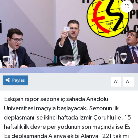
Siyaset
Spor
Paylaş
-
+
A
A
Eskişehirspor sezona iç sahada Anadolu
Üniversitesi maçıyla başlayacak. Sezonun ilk
deplasmanı ise ikinci haftada İzmir Çoruhlu ile. 15
haftalık ilk devre periyodunun son maçında ise Es
Es deplasmanda Alanya ekibi Alanya 1221 takımı