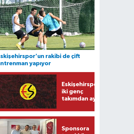
skişehirspor'un rakibi de çift
antrenman yapıyor
Eskişehirspor'da
iki genç
takımdan ayrıldı
Sponsora