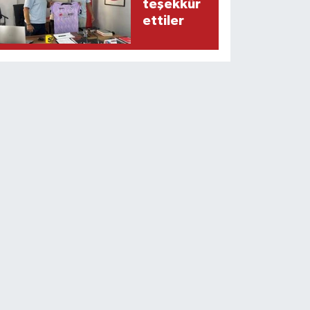
teşekkür
ettiler