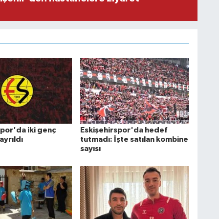
por'da iki genç
Eskişehirspor'da hedef
ayrıldı
tutmadı: İşte satılan kombine
sayısı