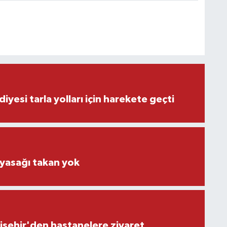
iyesi tarla yolları için harekete geçti
 yasağı takan yok
işehir'den hastanelere ziyaret