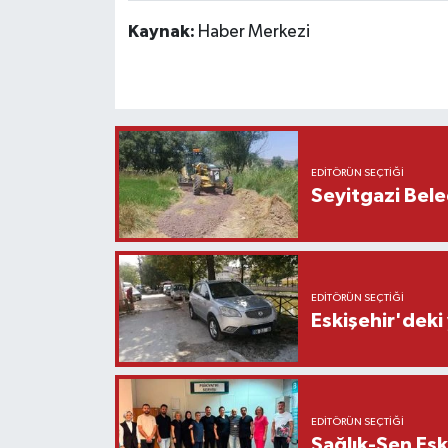
Kaynak:
Haber Merkezi
EDITÖRÜN SEÇTIĞI
Seyitgazi Beled
EDITÖRÜN SEÇTIĞI
Eskişehir'deki
EDITÖRÜN SEÇTIĞI
Sağlık-Sen Esk