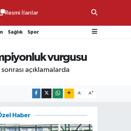
Resmi İlanlar
n
Sağlık
Spor
ampiyonluk vurgusu
 sonrası açıklamalarda
-
+
A
A
Özel Haber