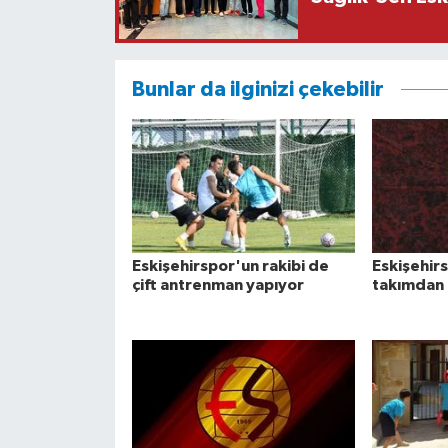
Bunlar da ilginizi çekebilir
Eskişehirspor'un rakibi de
Eskişehirs
çift antrenman yapıyor
takımdan 