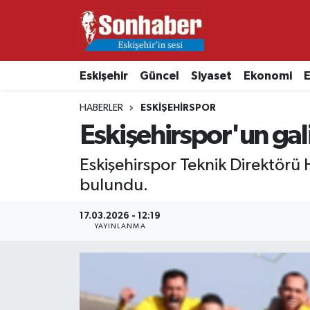
Dünya
Nöbetçi Eczaneler
Eskişehir
Güncel
Siyaset
Ekonomi
E
Eğitim
Hava Durumu
HABERLER
ESKIŞEHIRSPOR
Ekonomi
Namaz Vakitleri
Eskişehirspor'un gal
Güncel
Trafik Durumu
Eskişehirspor Teknik Direktörü
bulundu.
Kültür & Sanat
Süper Lig Puan Durumu ve Fikstür
17.03.2026 - 12:19
YAYINLANMA
Magazin
Tüm Manşetler
Resmi İlanlar
Son Dakika Haberleri
Sağlık
Haber Arşivi