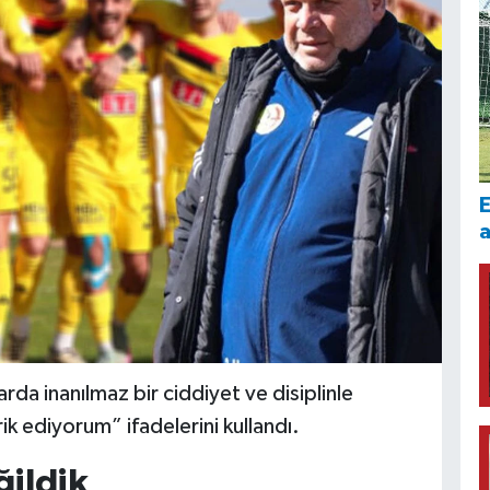
E
rda inanılmaz bir ciddiyet ve disiplinle
 ediyorum” ifadelerini kullandı.
ğildik