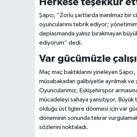
Herkese teşekkür et
Şapcı, “Zorlu şartlarda inanılmaz bir 
oyuncularımı tebrik ediyor; yönetimimi
deplasmanda yalnız bırakmayan büyük 
ediyorum” dedi.
Var gücümüzle çalış
Maç maç baktıklarını yineleyen Şapcı
müsabakadan galibiyetle ayrılmak ve 
Oyuncularımız, Eskişehirspor armasına 
mücadeleyi sahaya yansıtıyor. Büyük tar
olduğu üst liglere dönmesi için var gü
döneminin sonunda tekrar vurgulamak 
sözlerini noktaladı.