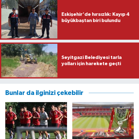
Eskişehir'de hırsızlık: Kayıp 4
büyükbaştan biri bulundu
Seyitgazi Belediyesi tarla
yolları için harekete geçti
Bunlar da ilginizi çekebilir