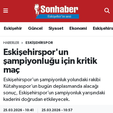
Dünya
Nöbetçi Eczaneler
Eskişehir
Güncel
Siyaset
Ekonomi
Eskişehir
Eğitim
Hava Durumu
HABERLER
ESKIŞEHIRSPOR
Ekonomi
Namaz Vakitleri
Eskişehirspor'un
Güncel
Trafik Durumu
şampiyonluğu için kritik
maç
Kültür & Sanat
Süper Lig Puan Durumu ve Fikstür
Eskişehirspor'un şampiyonluk yolundaki rakibi
Magazin
Tüm Manşetler
Kütahyaspor’un bugün deplasmanda alacağı
sonuç, Eskişehirspor’un şampiyonluk yarışındaki
Resmi İlanlar
Son Dakika Haberleri
kaderini doğrudan etkileyecek.
Sağlık
Haber Arşivi
25.03.2026 - 10:41
25.03.2026 - 10:57