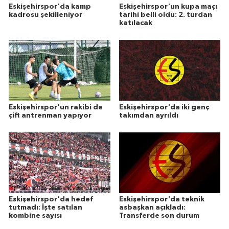
Eskişehirspor'da kamp
Eskişehirspor'un kupa maçı
kadrosu şekilleniyor
tarihi belli oldu: 2. turdan
katılacak
Eskişehirspor'un rakibi de
Eskişehirspor'da iki genç
çift antrenman yapıyor
takımdan ayrıldı
Eskişehirspor'da hedef
Eskişehirspor'da teknik
tutmadı: İşte satılan
asbaşkan açıkladı:
kombine sayısı
Transferde son durum