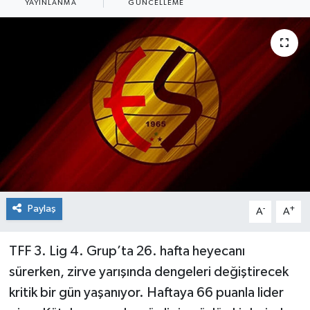
YAYINLANMA
GÜNCELLEME
Siyaset
Spor
Paylaş
-
+
A
A
TFF 3. Lig 4. Grup’ta 26. hafta heyecanı
sürerken, zirve yarışında dengeleri değiştirecek
kritik bir gün yaşanıyor. Haftaya 66 puanla lider