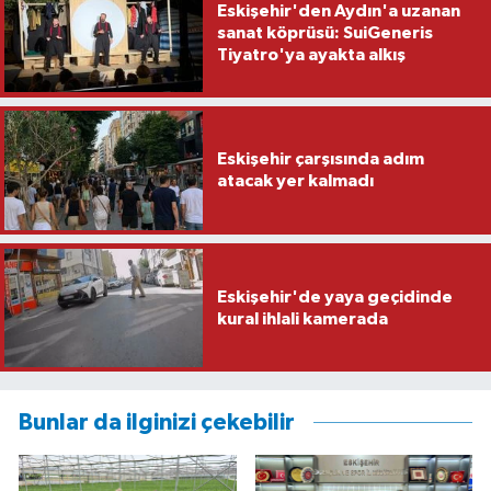
Eskişehir'den Aydın'a uzanan
sanat köprüsü: SuiGeneris
Tiyatro'ya ayakta alkış
Eskişehir çarşısında adım
atacak yer kalmadı
Eskişehir'de yaya geçidinde
kural ihlali kamerada
Bunlar da ilginizi çekebilir