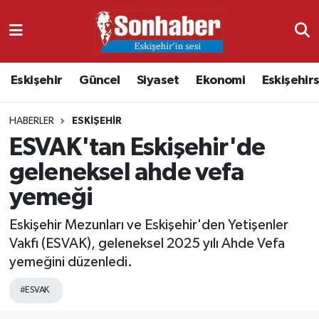
Dünya
Nöbetçi Eczaneler
Eskişehir
Güncel
Siyaset
Ekonomi
Eskişehir
Eğitim
Hava Durumu
HABERLER
ESKIŞEHIR
Ekonomi
Namaz Vakitleri
ESVAK'tan Eskişehir'de
Güncel
Trafik Durumu
geleneksel ahde vefa
yemeği
Kültür & Sanat
Süper Lig Puan Durumu ve Fikstür
Eskişehir Mezunları ve Eskişehir'den Yetişenler
Magazin
Tüm Manşetler
Vakfı (ESVAK), geleneksel 2025 yılı Ahde Vefa
yemeğini düzenledi.
Resmi İlanlar
Son Dakika Haberleri
#ESVAK
Sağlık
Haber Arşivi