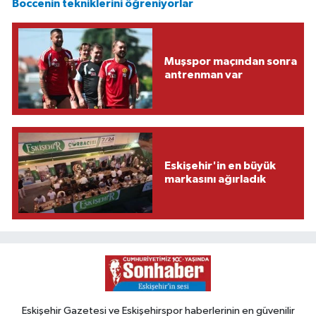
Boccenin tekniklerini öğreniyorlar
Muşspor maçından sonra
antrenman var
Eskişehir'in en büyük
markasını ağırladık
Eskişehir Gazetesi ve Eskişehirspor haberlerinin en güvenilir