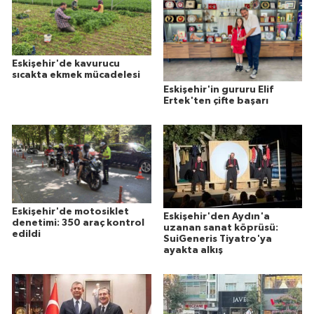
Eskişehir'de kavurucu
sıcakta ekmek mücadelesi
Eskişehir'in gururu Elif
Ertek'ten çifte başarı
Eskişehir'de motosiklet
Eskişehir'den Aydın'a
denetimi: 350 araç kontrol
uzanan sanat köprüsü:
edildi
SuiGeneris Tiyatro'ya
ayakta alkış