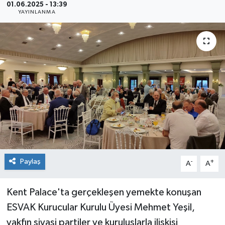
01.06.2025 - 13:39
YAYINLANMA
Siyaset
Spor
Paylaş
-
+
A
A
Kent Palace'ta gerçekleşen yemekte konuşan
ESVAK Kurucular Kurulu Üyesi Mehmet Yeşil,
vakfın siyasi partiler ve kuruluşlarla ilişkisi