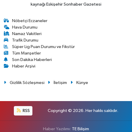
kaynağı Eskişehir Sonhaber Gazetesi
Nöbetçi Eczaneler
Hava Durumu
Namaz Vakitleri
Trafik Durumu
Süper Lig Puan Durumu ve Fikstür
Tüm Manşetler
Son Dakika Haberleri
Haber Arşivi
Gizlilik Sözleşmesi
İletişim
Künye
RSS
Copyright © 2026. Her hakkı saklıdır.
Haber Yazılımı:
TE Bilişim