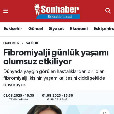
Dünya
Nöbetçi Eczaneler
Eskişehir
Güncel
Siyaset
Ekonomi
Eskişehir
Eğitim
Hava Durumu
HABERLER
SAĞLIK
Ekonomi
Namaz Vakitleri
Fibromiyalji günlük yaşamı
Güncel
Trafik Durumu
olumsuz etkiliyor
Kültür & Sanat
Süper Lig Puan Durumu ve Fikstür
Dünyada yaygın görülen hastalıklardan biri olan
fibromiyalji, kişinin yaşam kalitesini ciddi şekilde
Magazin
Tüm Manşetler
düşürüyor.
01.08.2025 - 16:35
01.08.2025 - 16:36
Resmi İlanlar
Son Dakika Haberleri
YAYINLANMA
GÜNCELLEME
Sağlık
Haber Arşivi