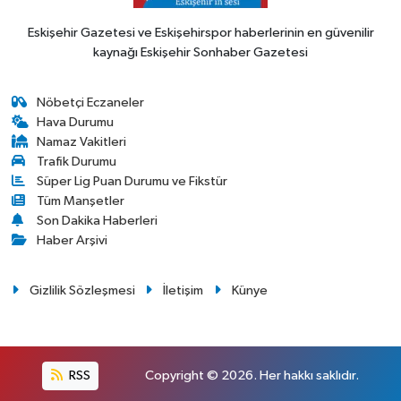
Eskişehir Gazetesi ve Eskişehirspor haberlerinin en güvenilir
kaynağı Eskişehir Sonhaber Gazetesi
Nöbetçi Eczaneler
Hava Durumu
Namaz Vakitleri
Trafik Durumu
Süper Lig Puan Durumu ve Fikstür
Tüm Manşetler
Son Dakika Haberleri
Haber Arşivi
Gizlilik Sözleşmesi
İletişim
Künye
RSS
Copyright © 2026. Her hakkı saklıdır.