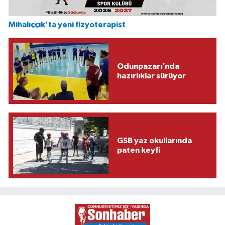
Mihalıççık’ta yeni fizyoterapist
Odunpazarı’nda
hazırlıklar sürüyor
GSB yaz okullarında
paten keyfi