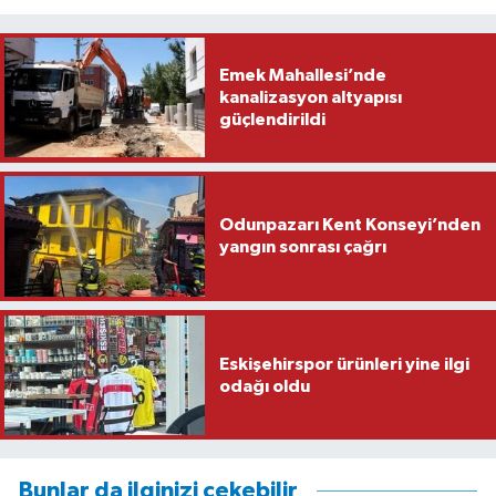
Emek Mahallesi’nde
kanalizasyon altyapısı
güçlendirildi
Odunpazarı Kent Konseyi’nden
yangın sonrası çağrı
Eskişehirspor ürünleri yine ilgi
odağı oldu
Bunlar da ilginizi çekebilir