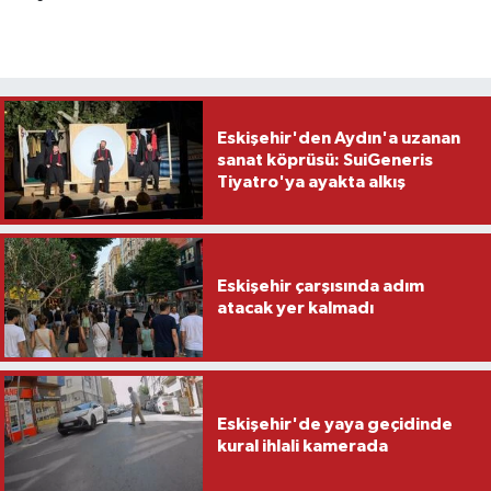
Eskişehir'den Aydın'a uzanan
sanat köprüsü: SuiGeneris
Tiyatro'ya ayakta alkış
Eskişehir çarşısında adım
atacak yer kalmadı
Eskişehir'de yaya geçidinde
kural ihlali kamerada