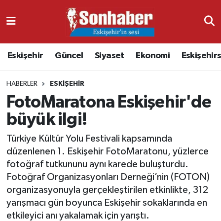
Dünya
Nöbetçi Eczaneler
Eskişehir
Güncel
Siyaset
Ekonomi
Eskişehir
Eğitim
Hava Durumu
HABERLER
ESKIŞEHIR
Ekonomi
Namaz Vakitleri
FotoMaratona Eskişehir'de
Güncel
Trafik Durumu
büyük ilgi!
Kültür & Sanat
Süper Lig Puan Durumu ve Fikstür
Türkiye Kültür Yolu Festivali kapsamında
düzenlenen 1. Eskişehir FotoMaratonu, yüzlerce
Magazin
Tüm Manşetler
fotoğraf tutkununu aynı karede buluşturdu.
Fotoğraf Organizasyonları Derneği’nin (FOTON)
Resmi İlanlar
Son Dakika Haberleri
organizasyonuyla gerçekleştirilen etkinlikte, 312
yarışmacı gün boyunca Eskişehir sokaklarında en
Sağlık
Haber Arşivi
etkileyici anı yakalamak için yarıştı.