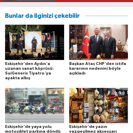
Bunlar da ilginizi çekebilir
Eskişehir'den Aydın'a
Başkan Ataç CHP'den istifa
uzanan sanat köprüsü:
kararının nedenini böyle
SuiGeneris Tiyatro'ya
açıkladı
ayakta alkış
Eskişehir'de yaya yolu
Eskişehir'de yazın
motosiklet parkına döndü
vazgeçilmez aksesuarı