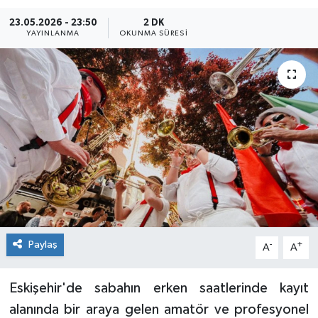
23.05.2026 - 23:50
2 DK
Siyaset
YAYINLANMA
OKUNMA SÜRESI
Spor
Paylaş
-
+
A
A
Eskişehir'de sabahın erken saatlerinde kayıt
alanında bir araya gelen amatör ve profesyonel