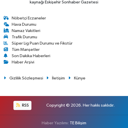
kaynağı Eskişehir Sonhaber Gazetesi
Nöbetçi Eczaneler
Hava Durumu
Namaz Vakitleri
Trafik Durumu
Süper Lig Puan Durumu ve Fikstür
Tüm Manşetler
Son Dakika Haberleri
Haber Arşivi
Gizlilik Sözleşmesi
İletişim
Künye
RSS
Copyright © 2026. Her hakkı saklıdır.
Haber Yazılımı:
TE Bilişim