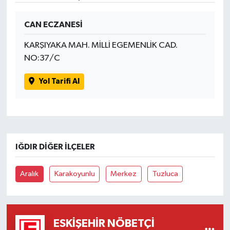
CAN ECZANESİ
KARŞIYAKA MAH. MİLLİ EGEMENLİK CAD.
NO:37/C
Yol Tarifi Al
IĞDIR DIĞER İLÇELER
Aralık
Karakoyunlu
Merkez
Tuzluca
ESKIŞEHIR NÖBETÇI