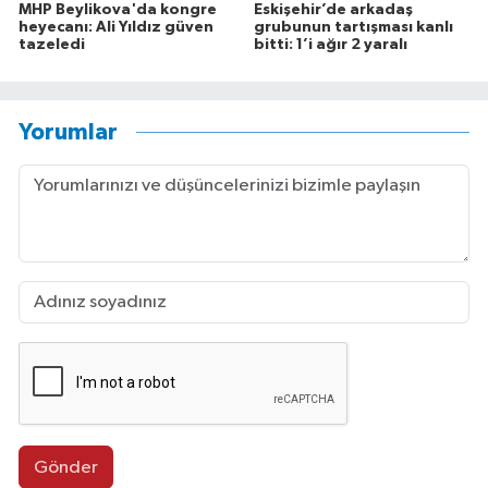
MHP Beylikova'da kongre
Eskişehir’de arkadaş
heyecanı: Ali Yıldız güven
grubunun tartışması kanlı
tazeledi
bitti: 1’i ağır 2 yaralı
Yorumlar
Gönder