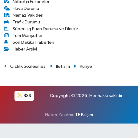
Nöbetçi Eczaneler
Hava Durumu
Namaz Vakitleri
Trafik Durumu
Süper Lig Puan Durumu ve Fikstür
Tüm Manşetler
Son Dakika Haberleri
Haber Arşivi
Gizlilik Sözleşmesi
İletişim
Künye
RSS
Copyright © 2026. Her hakkı saklıdır.
Haber Yazılımı:
TE Bilişim