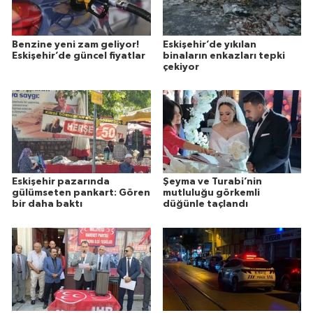
Benzine yeni zam geliyor!
Eskişehir’de yıkılan
Eskişehir’de güncel fiyatlar
binaların enkazları tepki
çekiyor
Eskişehir pazarında
Şeyma ve Turabi’nin
gülümseten pankart: Gören
mutluluğu görkemli
bir daha baktı
düğünle taçlandı