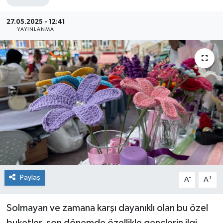
Siyaset
27.05.2025 - 12:41
YAYINLANMA
Spor
Paylaş
-
+
A
A
Solmayan ve zamana karşı dayanıklı olan bu özel
buketler, son dönemde özellikle gençlerin ilgi