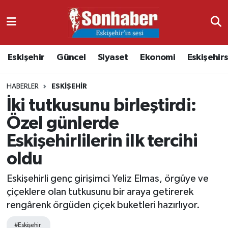
Dünya
Nöbetçi Eczaneler
Eskişehir
Güncel
Siyaset
Ekonomi
Eskişehir
Eğitim
Hava Durumu
HABERLER
ESKIŞEHIR
Ekonomi
Namaz Vakitleri
İki tutkusunu birleştirdi:
Güncel
Trafik Durumu
Özel günlerde
Eskişehirlilerin ilk tercihi
Kültür & Sanat
Süper Lig Puan Durumu ve Fikstür
oldu
Magazin
Tüm Manşetler
Eskişehirli genç girişimci Yeliz Elmas, örgüye ve
çiçeklere olan tutkusunu bir araya getirerek
Resmi İlanlar
Son Dakika Haberleri
rengârenk örgüden çiçek buketleri hazırlıyor.
Sağlık
Haber Arşivi
#Eskişehir