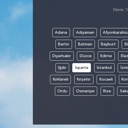
Nem: %,
Siyaset
Spor
Adana
Adıyaman
Afyonkarahis
Bartın
Batman
Bayburt
Bi
Diyarbakır
Düzce
Edirne
Elaz
Iğdır
Isparta
İstanbul
İzmi
Kırklareli
Kırşehir
Kocaeli
Ko
Ordu
Osmaniye
Rize
Sak