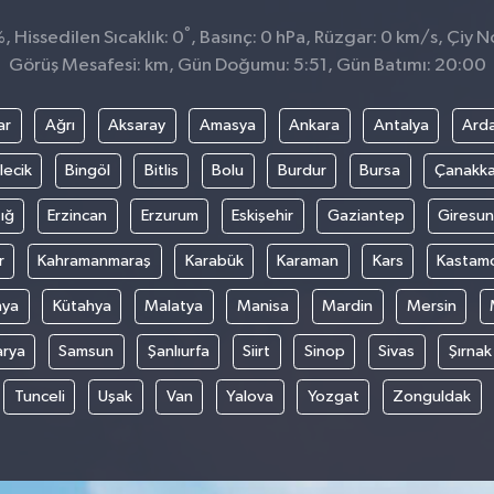
°
 Hissedilen Sıcaklık: 0
, Basınç: 0 hPa, Rüzgar: 0 km/s, Çiy No
Görüş Mesafesi: km, Gün Doğumu: 5:51, Gün Batımı: 20:00
ar
Ağrı
Aksaray
Amasya
Ankara
Antalya
Ard
lecik
Bingöl
Bitlis
Bolu
Burdur
Bursa
Çanakka
ığ
Erzincan
Erzurum
Eskişehir
Gaziantep
Giresun
r
Kahramanmaraş
Karabük
Karaman
Kars
Kastam
nya
Kütahya
Malatya
Manisa
Mardin
Mersin
arya
Samsun
Şanlıurfa
Siirt
Sinop
Sivas
Şırnak
Tunceli
Uşak
Van
Yalova
Yozgat
Zonguldak