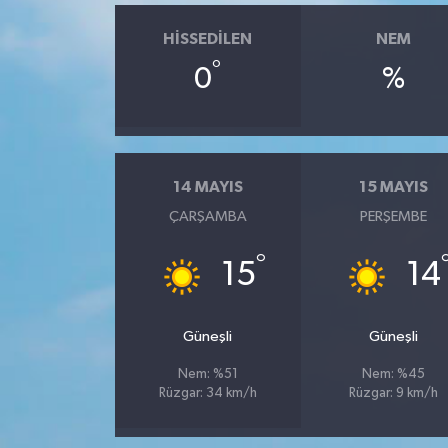
HISSEDILEN
NEM
°
0
%
14 MAYIS
15 MAYIS
ÇARŞAMBA
PERŞEMBE
°
15
14
Güneşli
Güneşli
Nem: %51
Nem: %45
Rüzgar: 34 km/h
Rüzgar: 9 km/h