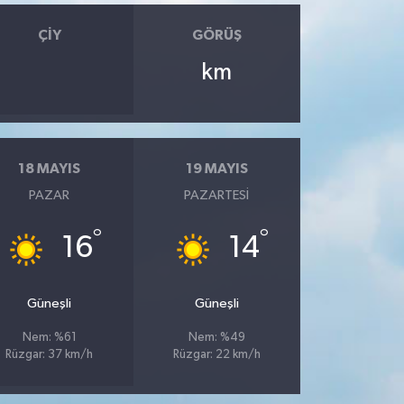
ÇIY
GÖRÜŞ
km
18 MAYIS
19 MAYIS
PAZAR
PAZARTESI
°
°
16
14
Güneşli
Güneşli
Nem: %61
Nem: %49
Rüzgar: 37 km/h
Rüzgar: 22 km/h