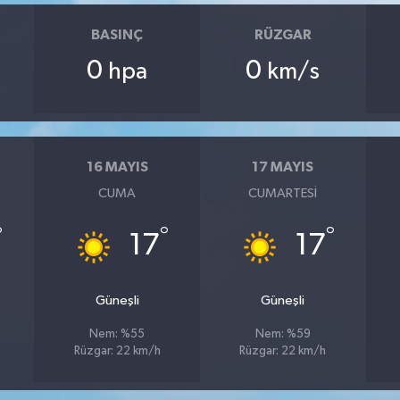
BASINÇ
RÜZGAR
0
0
hpa
km/s
16 MAYIS
17 MAYIS
CUMA
CUMARTESI
°
°
°
17
17
Güneşli
Güneşli
Nem: %55
Nem: %59
Rüzgar: 22 km/h
Rüzgar: 22 km/h