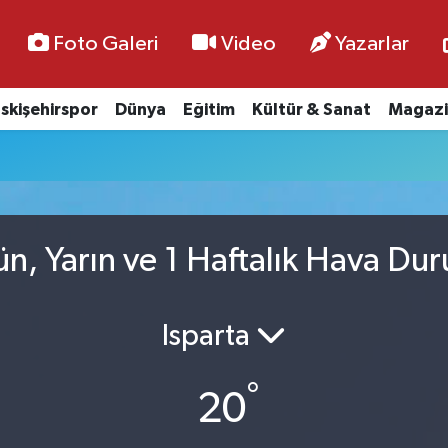
Foto Galeri
Video
Yazarlar
skişehirspor
Dünya
Eğitim
Kültür & Sanat
Magazi
ün, Yarın ve 1 Haftalık Hava Du
Isparta
°
20