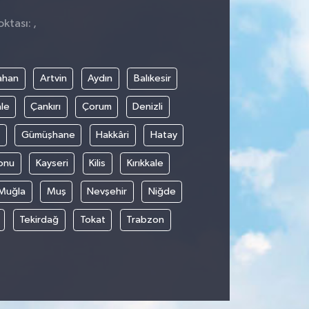
ktası: ,
ahan
Artvin
Aydın
Balıkesir
le
Çankırı
Çorum
Denizli
Gümüşhane
Hakkâri
Hatay
onu
Kayseri
Kilis
Kırıkkale
Muğla
Muş
Nevşehir
Niğde
Tekirdağ
Tokat
Trabzon