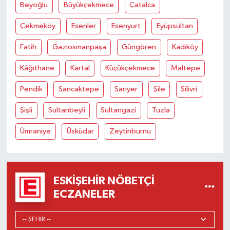
Beyoğlu
Büyükçekmece
Çatalca
Çekmeköy
Esenler
Esenyurt
Eyüpsultan
Fatih
Gaziosmanpaşa
Güngören
Kadıköy
Kâğıthane
Kartal
Küçükçekmece
Maltepe
Pendik
Sancaktepe
Sarıyer
Şile
Silivri
Şişli
Sultanbeyli
Sultangazi
Tuzla
Ümraniye
Üsküdar
Zeytinburnu
ESKIŞEHIR NÖBETÇI
ECZANELER