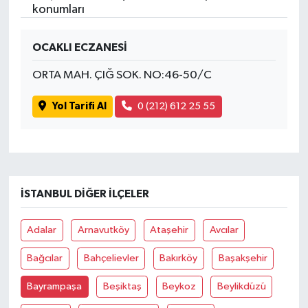
konumları
OCAKLI ECZANESİ
ORTA MAH. ÇIĞ SOK. NO:46-50/C
Yol Tarifi Al
0 (212) 612 25 55
İSTANBUL DIĞER İLÇELER
Adalar
Arnavutköy
Ataşehir
Avcılar
Bağcılar
Bahçelievler
Bakırköy
Başakşehir
Bayrampaşa
Beşiktaş
Beykoz
Beylikdüzü