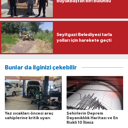
büyükbaştan biri bulundu
Seyitgazi Belediyesi tarla
yolları için harekete geçti
Bunlar da ilginizi çekebilir
Yaz sıcakları öncesi araç
Şehirlerin Deprem
sahiplerine kritik uyarı
Dayanıklılık Haritası ve En
Riskli 10 İlimiz