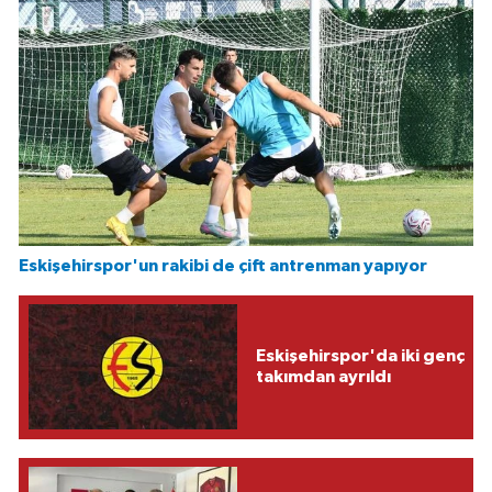
Eskişehirspor'un rakibi de çift antrenman yapıyor
Eskişehirspor'da iki genç
takımdan ayrıldı