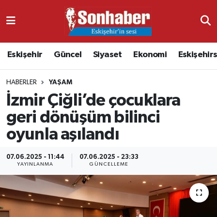
Dünya
Nöbetçi Eczaneler
Eskişehir
Güncel
Siyaset
Ekonomi
Eskişehir
Eğitim
Hava Durumu
HABERLER
YAŞAM
Ekonomi
Namaz Vakitleri
İzmir Çiğli’de çocuklara
Güncel
Trafik Durumu
geri dönüşüm bilinci
oyunla aşılandı
Kültür & Sanat
Süper Lig Puan Durumu ve Fikstür
07.06.2025 - 11:44
07.06.2025 - 23:33
Magazin
Tüm Manşetler
YAYINLANMA
GÜNCELLEME
Resmi İlanlar
Son Dakika Haberleri
Sağlık
Haber Arşivi