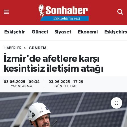
Dünya
Nöbetçi Eczaneler
Eskişehir
Güncel
Siyaset
Ekonomi
Eskişehir
Eğitim
Hava Durumu
HABERLER
GÜNDEM
Ekonomi
Namaz Vakitleri
İzmir'de afetlere karşı
Güncel
Trafik Durumu
kesintisiz iletişim atağı
Kültür & Sanat
Süper Lig Puan Durumu ve Fikstür
03.06.2025 - 09:34
03.06.2025 - 17:29
YAYINLANMA
GÜNCELLEME
Magazin
Tüm Manşetler
Resmi İlanlar
Son Dakika Haberleri
Sağlık
Haber Arşivi