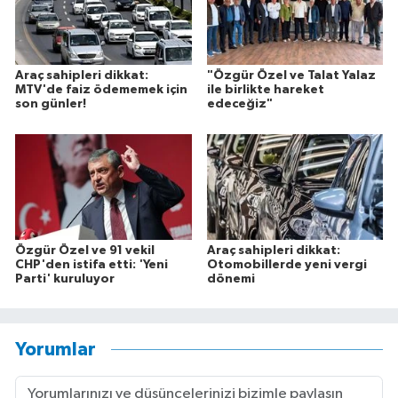
Araç sahipleri dikkat:
"Özgür Özel ve Talat Yalaz
MTV'de faiz ödememek için
ile birlikte hareket
son günler!
edeceğiz"
Özgür Özel ve 91 vekil
Araç sahipleri dikkat:
CHP'den istifa etti: 'Yeni
Otomobillerde yeni vergi
Parti' kuruluyor
dönemi
Yorumlar