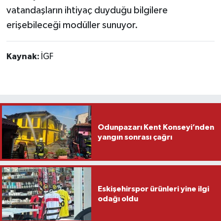
vatandaşların ihtiyaç duyduğu bilgilere
erişebileceği modüller sunuyor.
Kaynak:
İGF
Odunpazarı Kent Konseyi’nden
yangın sonrası çağrı
Eskişehirspor ürünleri yine ilgi
odağı oldu