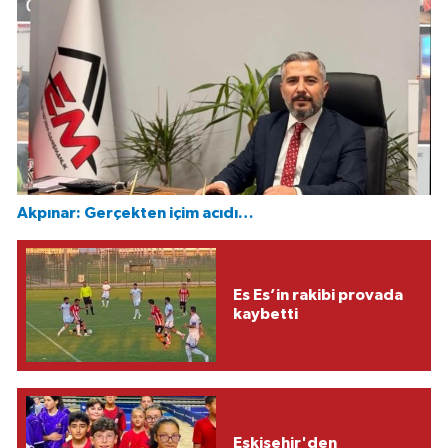
Akpınar: Gerçekten içim acıdı…
Es Es’in rakibi provada
kaybetti
Eskişehir'den