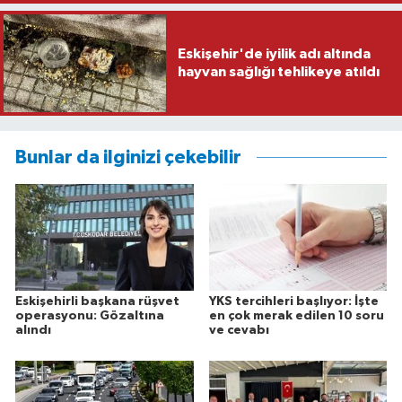
Eskişehir'de iyilik adı altında
hayvan sağlığı tehlikeye atıldı
Bunlar da ilginizi çekebilir
Eskişehirli başkana rüşvet
YKS tercihleri başlıyor: İşte
operasyonu: Gözaltına
en çok merak edilen 10 soru
alındı
ve cevabı