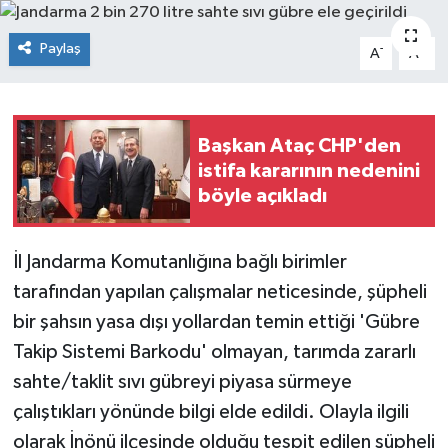
Siyaset
Paylaş
-
+
A
A
Spor
Başkan Ataç CHP'den
istifa kararının nedenini
böyle açıkladı
İl Jandarma Komutanlığına bağlı birimler
tarafından yapılan çalışmalar neticesinde, şüpheli
bir şahsın yasa dışı yollardan temin ettiği 'Gübre
Takip Sistemi Barkodu' olmayan, tarımda zararlı
sahte/taklit sıvı gübreyi piyasa sürmeye
çalıştıkları yönünde bilgi elde edildi. Olayla ilgili
olarak İnönü ilçesinde olduğu tespit edilen şüpheli