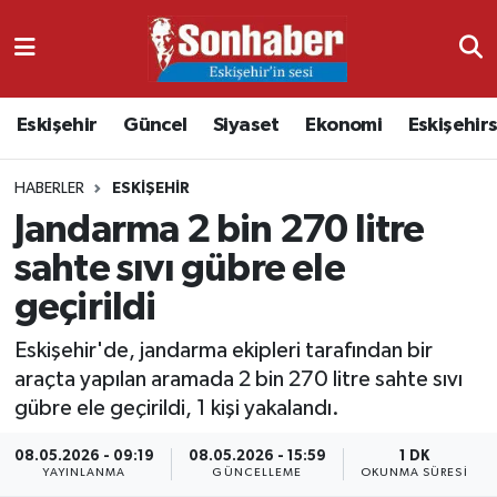
Dünya
Nöbetçi Eczaneler
Eskişehir
Güncel
Siyaset
Ekonomi
Eskişehir
Eğitim
Hava Durumu
HABERLER
ESKIŞEHIR
Ekonomi
Namaz Vakitleri
Jandarma 2 bin 270 litre
Güncel
Trafik Durumu
sahte sıvı gübre ele
geçirildi
Kültür & Sanat
Süper Lig Puan Durumu ve Fikstür
Eskişehir'de, jandarma ekipleri tarafından bir
Magazin
Tüm Manşetler
araçta yapılan aramada 2 bin 270 litre sahte sıvı
gübre ele geçirildi, 1 kişi yakalandı.
Resmi İlanlar
Son Dakika Haberleri
08.05.2026 - 09:19
08.05.2026 - 15:59
1 DK
YAYINLANMA
GÜNCELLEME
OKUNMA SÜRESI
Sağlık
Haber Arşivi