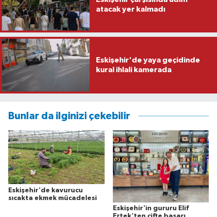
atacak yer kalmadı
Eskişehir'de yaya geçidinde
kural ihlali kamerada
Bunlar da ilginizi çekebilir
Eskişehir'de kavurucu
sıcakta ekmek mücadelesi
Eskişehir'in gururu Elif
Ertek'ten çifte başarı