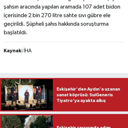
şahsın aracında yapılan aramada 107 adet bidon
içerisinde 2 bin 270 litre sahte sıvı gübre ele
geçirildi. Şüpheli şahıs hakkında soruşturma
başlatıldı.
Kaynak:
İHA
Eskişehir'den Aydın'a uzanan
sanat köprüsü: SuiGeneris
Tiyatro'ya ayakta alkış
Eskişehir çarşısında adım