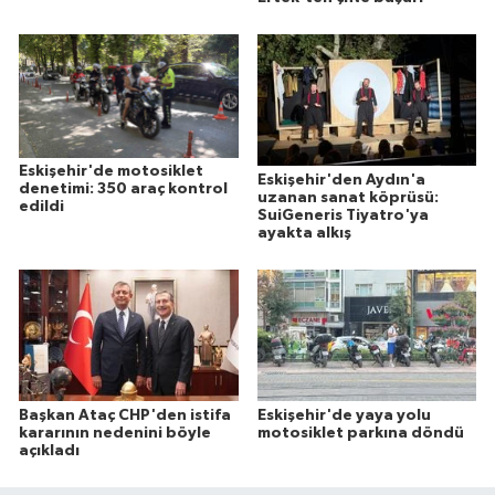
Eskişehir'de motosiklet
Eskişehir'den Aydın'a
denetimi: 350 araç kontrol
uzanan sanat köprüsü:
edildi
SuiGeneris Tiyatro'ya
ayakta alkış
Başkan Ataç CHP'den istifa
Eskişehir'de yaya yolu
kararının nedenini böyle
motosiklet parkına döndü
açıkladı