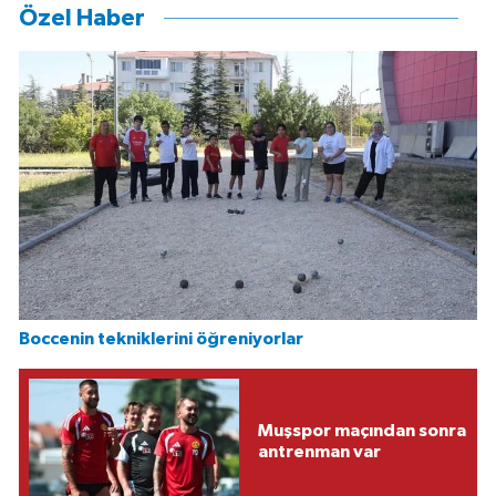
Özel Haber
Boccenin tekniklerini öğreniyorlar
Muşspor maçından sonra
antrenman var