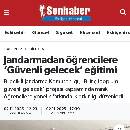
Dünya
Nöbetçi Eczaneler
Eskişehir
Güncel
Siyaset
Ekonomi
Eskişehir
Eğitim
Hava Durumu
HABERLER
BILECIK
Ekonomi
Namaz Vakitleri
Jandarmadan öğrencilere
Güncel
Trafik Durumu
‘Güvenli gelecek’ eğitimi
Kültür & Sanat
Süper Lig Puan Durumu ve Fikstür
Bilecik İl Jandarma Komutanlığı, "Bilinçli toplum,
güvenli gelecek" projesi kapsamında minik
Magazin
Tüm Manşetler
öğrencilere yönelik farkındalık etkinliği düzenledi.
02.11.2025 - 12:23
02.11.2025 - 17:39
Resmi İlanlar
Son Dakika Haberleri
YAYINLANMA
GÜNCELLEME
Sağlık
Haber Arşivi