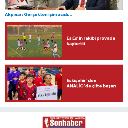
Akpınar: Gerçekten içim acıdı…
Es Es’in rakibi provada
kaybetti
Eskişehir'den
ANALİG'de çifte başarı