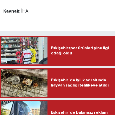
Kaynak:
İHA
Eskişehirspor ürünleri yine ilgi
odağı oldu
Eskişehir'de iyilik adı altında
hayvan sağlığı tehlikeye atıldı
Eskişehir'de bakımsız reklam