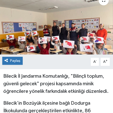
Siyaset
Spor
Paylaş
-
+
A
A
Bilecik İl Jandarma Komutanlığı, "Bilinçli toplum,
güvenli gelecek" projesi kapsamında minik
öğrencilere yönelik farkındalık etkinliği düzenledi.
Bilecik’in Bozüyük ilçesine bağlı Dodurga
İlkokulunda gerçekleştirilen etkinlikte, 86