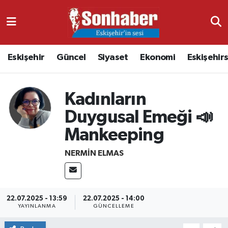
Dünya
Nöbetçi Eczaneler
Eskişehir
Güncel
Siyaset
Ekonomi
Eskişehir
Eğitim
Hava Durumu
Ekonomi
Namaz Vakitleri
Kadınların
Duygusal Emeği 📣
Güncel
Trafik Durumu
Mankeeping
Kültür & Sanat
Süper Lig Puan Durumu ve Fikstür
NERMIN ELMAS
Magazin
Tüm Manşetler
Resmi İlanlar
Son Dakika Haberleri
22.07.2025 - 13:59
22.07.2025 - 14:00
YAYINLANMA
GÜNCELLEME
Sağlık
Haber Arşivi