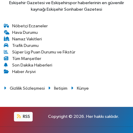
Eskişehir Gazetesi ve Eskişehirspor haberlerinin en güvenilir
kaynağı Eskişehir Sonhaber Gazetesi
Nöbetçi Eczaneler
Hava Durumu
Namaz Vakitleri
Trafik Durumu
Süper Lig Puan Durumu ve Fikstür
Tüm Manşetler
Son Dakika Haberleri
Haber Arşivi
Gizlilik Sözleşmesi
İletişim
Künye
RSS
Copyright © 2026. Her hakkı saklıdır.