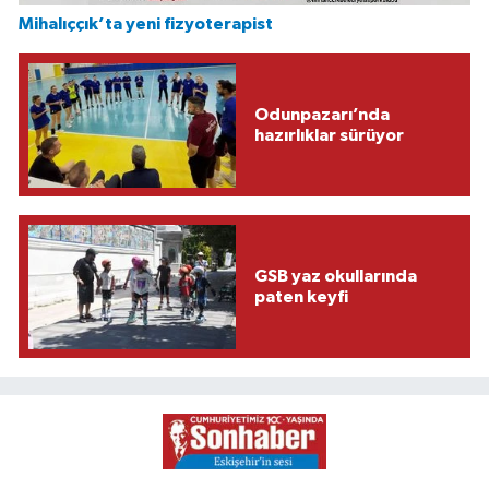
Mihalıççık’ta yeni fizyoterapist
Odunpazarı’nda
hazırlıklar sürüyor
GSB yaz okullarında
paten keyfi