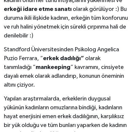
kadının onun her türlü ihtiyaçlarını yüklenmesi ve
erkeği idare etme sanatı
olarak görülüyor :) Bu
duruma ikili ilişkide kadının, erkeğin tüm konforunu
ve ruh halini yönetmek için sürekli çırpınma hali de
denilebilir :)
Standford Üniversitesinden Psikolog Angelica
Puzio Ferrara, “
erkek dadılığı”
olarak
tanımladığı “
mankeeping
” kavramını, cinsiyete
dayalı emek olarak adlandırıp, konunun öneminin
altını çiziyor.
Yapılan araştırmalarda, erkeklerin duygusal
yükünün kadınların omuzlarına bindiği, kadınların
hayat enerjisini emen erkek dadılığının, karşılıksız
bir yük olduğu ve tüm bunları yaparken de kadının