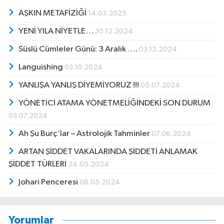
AŞKIN METAFİZİĞİ
14.03.2025
YENİ YILA NİYETLE…
30.12.2024
Süslü Cümleler Günü: 3 Aralık ….
03.12.2024
Languishing
03.10.2024
YANLIŞA YANLIŞ DİYEMİYORUZ !!!
05.07.2024
YÖNETİCİ ATAMA YÖNETMELİĞİNDEKİ SON DURUM
03.07.2024
Ah Şu Burç’lar – Astrolojik Tahminler
07.06.2024
ARTAN ŞİDDET VAKALARINDA ŞİDDETİ ANLAMAK
ŞİDDET TÜRLERİ
24.05.2024
Johari Penceresi
08.05.2024
Yorumlar