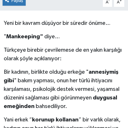
Paylaş
-
+
A
A
Siyaset
Yeni bir kavram düşüyor bir süredir önüme…
Spor
"
Mankeeping"
diye…
Türkçeye birebir çevrilemese de en yakın karşılığı
olarak şöyle açıklanıyor:
Bir kadının, birlikte olduğu erkeğe "
annesiymiş
gibi
" bakım yapması, onun her türlü ihtiyacını
karşılaması, psikolojik destek vermesi, yaşamsal
düzenini sağlaması gibi görünmeyen
duygusal
emeğinden
bahsediliyor.
Yani erkek “
korunup kollanan
” bir varlık olarak,