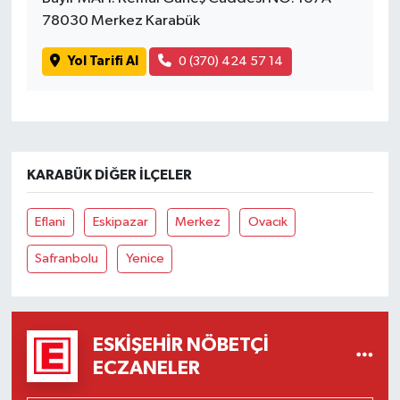
78030 Merkez Karabük
Yol Tarifi Al
0 (370) 424 57 14
KARABÜK DIĞER İLÇELER
Eflani
Eskipazar
Merkez
Ovacık
Safranbolu
Yenice
ESKIŞEHIR NÖBETÇI
ECZANELER