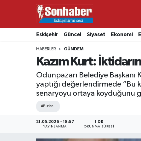
Dünya
Nöbetçi Eczaneler
Eskişehir
Güncel
Siyaset
Ekonomi
E
Eğitim
Hava Durumu
HABERLER
GÜNDEM
Ekonomi
Namaz Vakitleri
Kazım Kurt: İktidarın
Güncel
Trafik Durumu
Odunpazarı Belediye Başkanı Ka
yaptığı değerlendirmede “Bu ka
Kültür & Sanat
Süper Lig Puan Durumu ve Fikstür
senaryoyu ortaya koyduğunu g
Magazin
Tüm Manşetler
#Butlan
Resmi İlanlar
Son Dakika Haberleri
21.05.2026 - 18:57
1 DK
YAYINLANMA
OKUNMA SÜRESI
Sağlık
Haber Arşivi