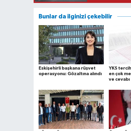
Bunlar da ilginizi çekebilir
Eskişehirli başkana rüşvet
YKS tercih
operasyonu: Gözaltına alındı
en çok me
ve cevabı