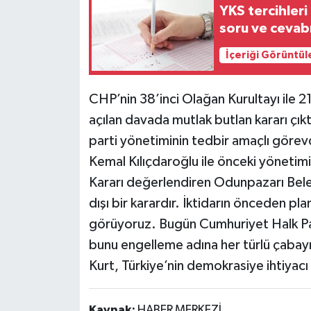
YKS tercihleri
soru ve cevab
İçeriği Görüntül
CHP’nin 38’inci Olağan Kurultayı ile 21
açılan davada mutlak butlan kararı çı
parti yönetiminin tedbir amaçlı görev
Kemal Kılıçdaroğlu ile önceki yönetim
Kararı değerlendiren Odunpazarı Bele
dışı bir karardır. İktidarın önceden p
görüyoruz. Bugün Cumhuriyet Halk Parti
bunu engelleme adına her türlü çabayı
Kurt, Türkiye’nin demokrasiye ihtiyac
Kaynak:
HABER MERKEZİ