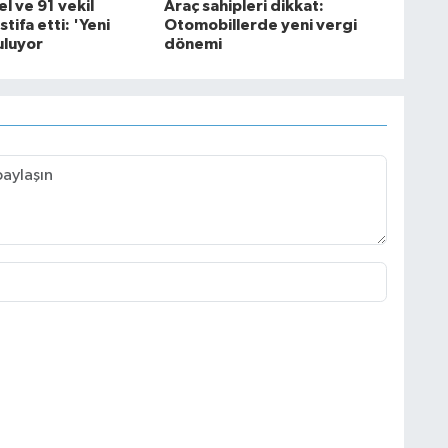
l ve 91 vekil
Araç sahipleri dikkat:
tifa etti: 'Yeni
Otomobillerde yeni vergi
uluyor
dönemi