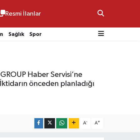
Resmi İlanlar
n
Sağlık
Spor
ESGROUP Haber Servisi’ne
İktidarın önceden planladığı
-
+
A
A