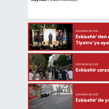
EDITÖRÜN SEÇTIĞI
Eskişehir'den 
Tiyatro'ya aya
EDITÖRÜN SEÇTIĞI
Eskişehir çarş
EDITÖRÜN SEÇTIĞI
Eskişehir'de y