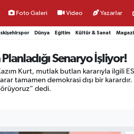
Foto Galeri
Video
Yazarlar
skişehirspor
Dünya
Eğitim
Kültür & Sanat
Magazi
 Planladığı Senaryo İşliyor!
zım Kurt, mutlak butlan kararıyla ilgili 
rar tamamen demokrasi dışı bir karardır. 
örüyoruz” dedi.