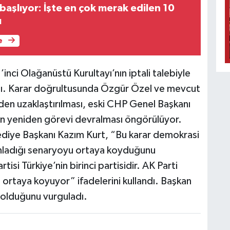
 başlıyor: İşte en çok merak edilen 10
ı
e
’inci Olağanüstü Kurultayı’nın iptali talebiyle
ktı. Karar doğrultusunda Özgür Özel ve mevcut
den uzaklaştırılması, eski CHP Genel Başkanı
in yeniden görevi devralması öngörülüyor.
diye Başkanı Kazım Kurt, “Bu karar demokrasi
lanladığı senaryoyu ortaya koyduğunu
si Türkiye’nin birinci partisidir. AK Parti
 ortaya koyuyor” ifadelerini kullandı. Başkan
ı olduğunu vurguladı.