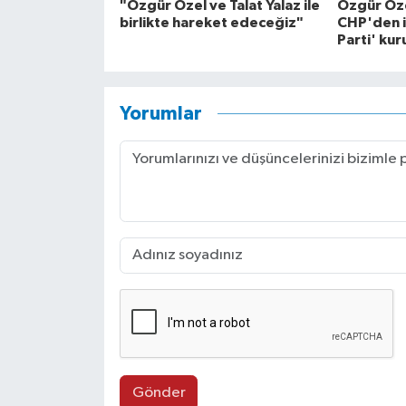
"Özgür Özel ve Talat Yalaz ile
Özgür Öze
birlikte hareket edeceğiz"
CHP'den is
Parti' kur
Yorumlar
Gönder