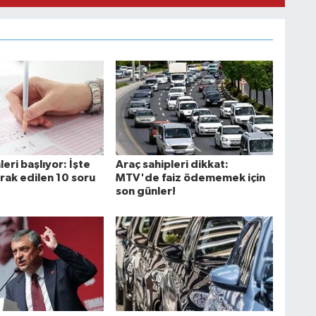
leri başlıyor: İşte
Araç sahipleri dikkat:
rak edilen 10 soru
MTV'de faiz ödememek için
son günler!