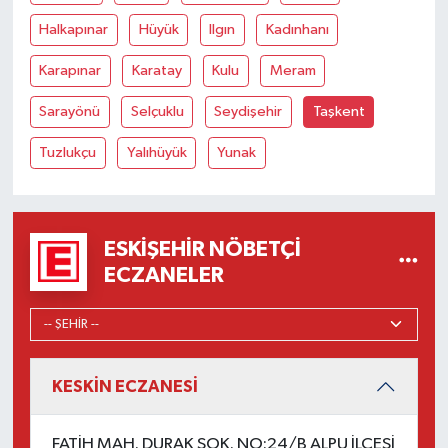
Halkapınar
Hüyük
Ilgın
Kadınhanı
Karapınar
Karatay
Kulu
Meram
Sarayönü
Selçuklu
Seydişehir
Taşkent
Tuzlukçu
Yalıhüyük
Yunak
ESKIŞEHIR NÖBETÇI
ECZANELER
KESKİN ECZANESİ
FATİH MAH. DURAK SOK. NO:24/B ALPU İLÇESİ