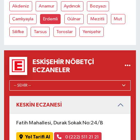
Akdeniz
Anamur
Aydıncık
Bozyazı
Çamlıyayla
Erdemli
Gülnar
Mezitli
Mut
Silifke
Tarsus
Toroslar
Yenişehir
ESKIŞEHIR NÖBETÇI
ECZANELER
KESKİN ECZANESİ
Fatih Mahallesi, Durak Sokak No:24/B
Yol Tarifi Al
0 (222) 511 21 21