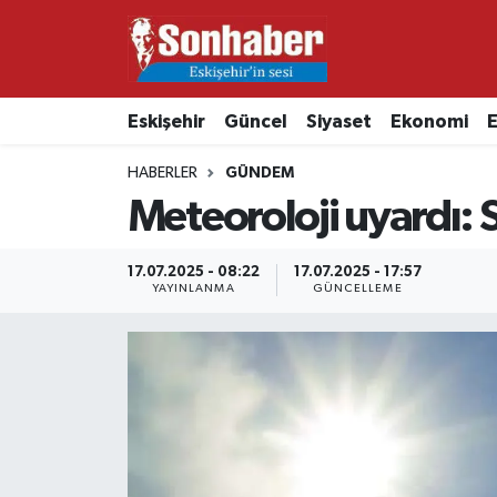
Dünya
Nöbetçi Eczaneler
Eskişehir
Güncel
Siyaset
Ekonomi
E
Eğitim
Hava Durumu
HABERLER
GÜNDEM
Ekonomi
Namaz Vakitleri
Meteoroloji uyardı: 
Güncel
Trafik Durumu
17.07.2025 - 08:22
17.07.2025 - 17:57
YAYINLANMA
GÜNCELLEME
Kültür & Sanat
Süper Lig Puan Durumu ve Fikstür
Magazin
Tüm Manşetler
Resmi İlanlar
Son Dakika Haberleri
Sağlık
Haber Arşivi