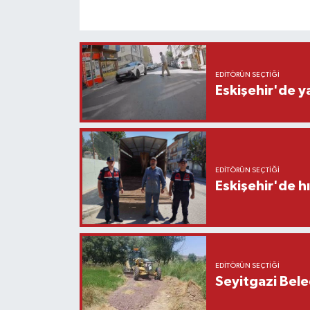
EDITÖRÜN SEÇTIĞI
Eskişehir'de y
EDITÖRÜN SEÇTIĞI
Eskişehir'de h
EDITÖRÜN SEÇTIĞI
Seyitgazi Beled