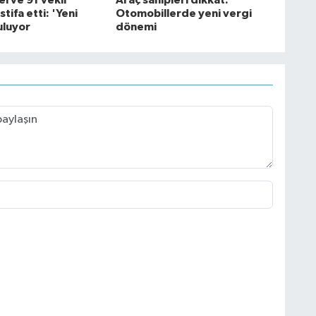
l ve 91 vekil
Araç sahipleri dikkat:
tifa etti: 'Yeni
Otomobillerde yeni vergi
uluyor
dönemi