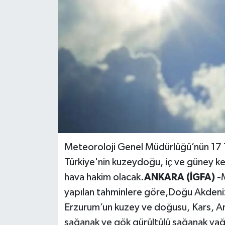
Siyaset
Spor
Meteoroloji Genel Müdürlüğü’nün 17 T
Türkiye'nin kuzeydoğu, iç ve güney kes
hava hakim olacak.
ANKARA (İGFA) -
yapılan tahminlere göre,Doğu Akdeniz’i
Erzurum’un kuzey ve doğusu, Kars, Ard
sağanak ve gök gürültülü sağanak yağı