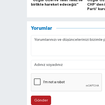
"Özgür Özel ve Talat Yalaz ile
Özgür Öze
birlikte hareket edeceğiz"
CHP'den is
Parti' kur
Yorumlar
Gönder