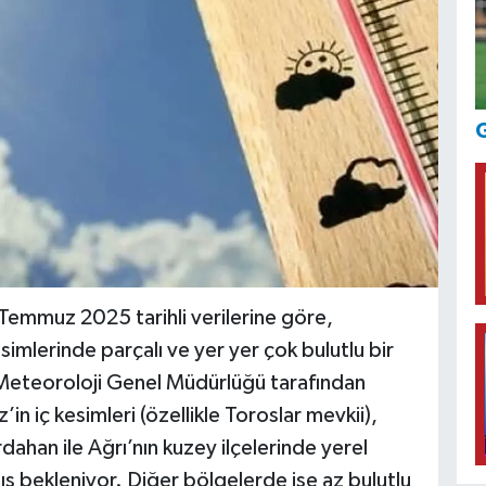
G
emmuz 2025 tarihli verilerine göre,
imlerinde parçalı ve yer yer çok bulutlu bir
Meteoroloji Genel Müdürlüğü tarafından
n iç kesimleri (özellikle Toroslar mevkii),
ahan ile Ağrı’nın kuzey ilçelerinde yerel
ş bekleniyor. Diğer bölgelerde ise az bulutlu