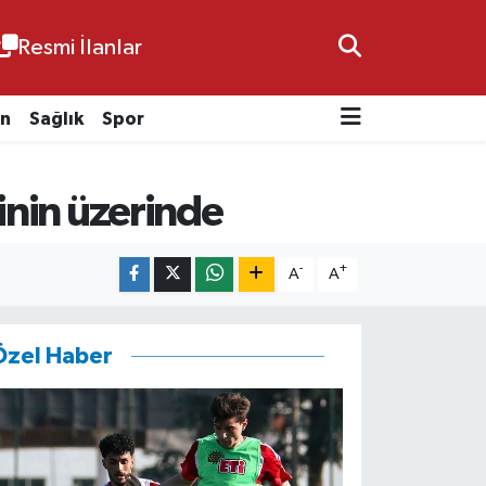
Resmi İlanlar
n
Sağlık
Spor
inin üzerinde
-
+
A
A
Özel Haber