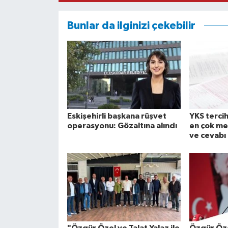
Bunlar da ilginizi çekebilir
Eskişehirli başkana rüşvet
YKS tercih
operasyonu: Gözaltına alındı
en çok me
ve cevabı