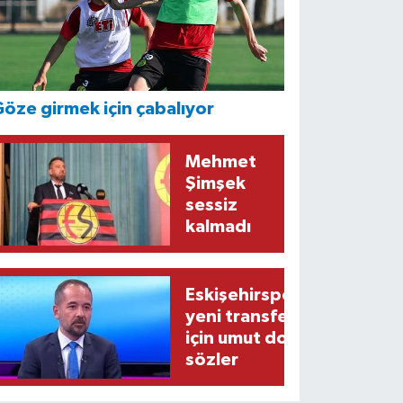
öze girmek için çabalıyor
Mehmet
Şimşek
sessiz
kalmadı
Eskişehirspor’un
yeni transferi
için umut dolu
sözler