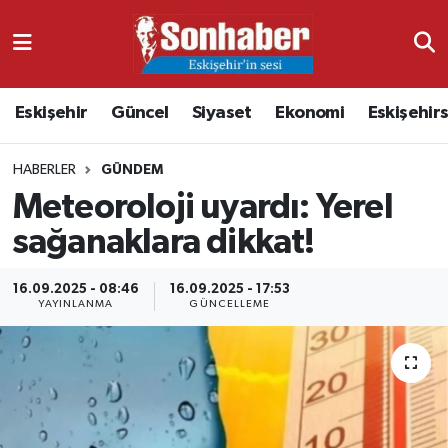
Dünya
Nöbetçi Eczaneler
Eskişehir
Güncel
Siyaset
Ekonomi
Eskişehir
Eğitim
Hava Durumu
HABERLER
GÜNDEM
Ekonomi
Namaz Vakitleri
Meteoroloji uyardı: Yerel
Güncel
Trafik Durumu
sağanaklara dikkat!
Kültür & Sanat
Süper Lig Puan Durumu ve Fikstür
16.09.2025 - 08:46
16.09.2025 - 17:53
YAYINLANMA
GÜNCELLEME
Magazin
Tüm Manşetler
Resmi İlanlar
Son Dakika Haberleri
Sağlık
Haber Arşivi