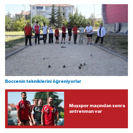
Boccenin tekniklerini öğreniyorlar
Muşspor maçından sonra
antrenman var