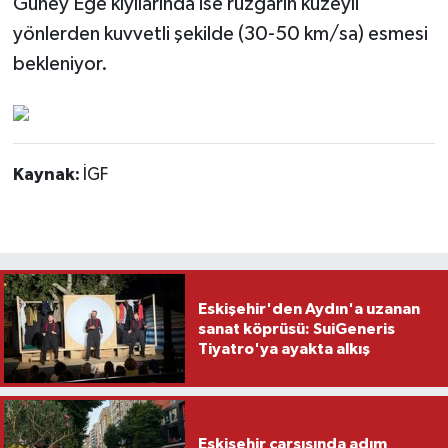
Güney Ege kıyılarında ise rüzgarın kuzeyli
yönlerden kuvvetli şekilde (30-50 km/sa) esmesi
bekleniyor.
Kaynak:
İGF
Eskişehir'den Aydın'a uzanan
sanat köprüsü: SuiGeneris
Tiyatro'ya ayakta alkış
Eskişehir çarşısında adım