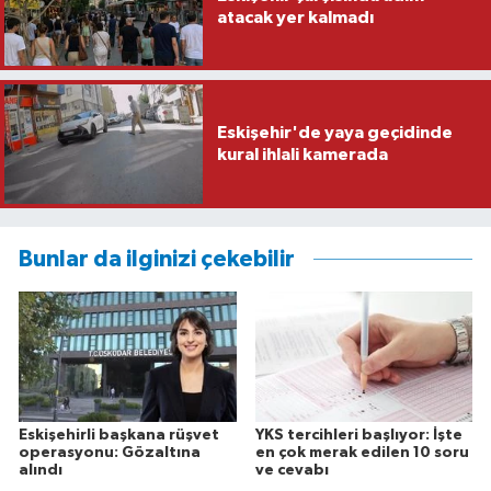
atacak yer kalmadı
Eskişehir'de yaya geçidinde
kural ihlali kamerada
Bunlar da ilginizi çekebilir
Eskişehirli başkana rüşvet
YKS tercihleri başlıyor: İşte
operasyonu: Gözaltına
en çok merak edilen 10 soru
alındı
ve cevabı