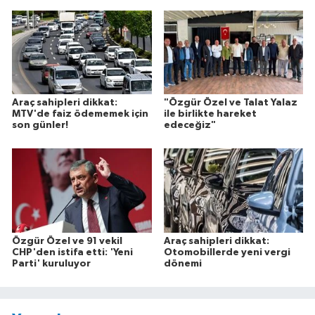
Araç sahipleri dikkat:
"Özgür Özel ve Talat Yalaz
MTV'de faiz ödememek için
ile birlikte hareket
son günler!
edeceğiz"
Özgür Özel ve 91 vekil
Araç sahipleri dikkat:
CHP'den istifa etti: 'Yeni
Otomobillerde yeni vergi
Parti' kuruluyor
dönemi