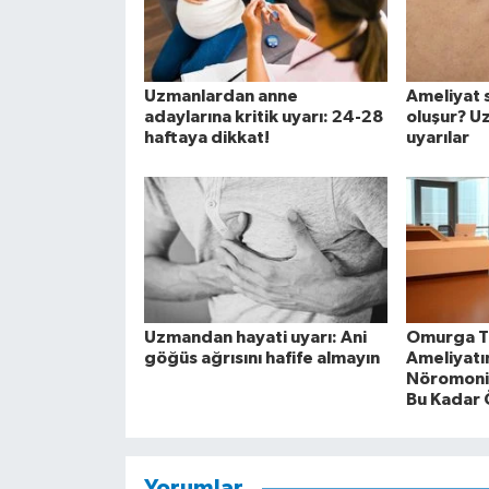
Uzmanlardan anne
Ameliyat 
adaylarına kritik uyarı: 24-28
oluşur? U
haftaya dikkat!
uyarılar
Uzmandan hayati uyarı: Ani
Omurga 
göğüs ağrısını hafife almayın
Ameliyatı
Nöromoni
Bu Kadar 
Yorumlar