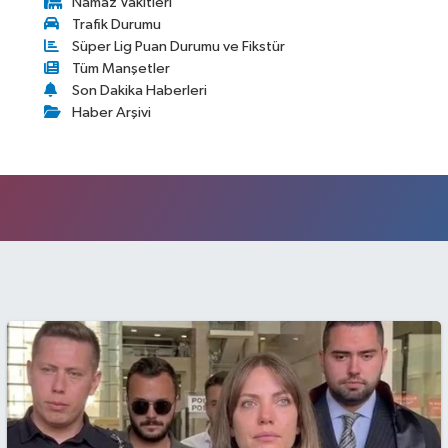
Namaz Vakitleri
Trafik Durumu
Süper Lig Puan Durumu ve Fikstür
Tüm Manşetler
Son Dakika Haberleri
Haber Arşivi