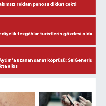
akımsız reklam panosu dikkat çekti
ediyelik tezgâhlar turistlerin gözdesi oldu
Aydın'a uzanan sanat köprüsü: SuiGeneris
kta alkış