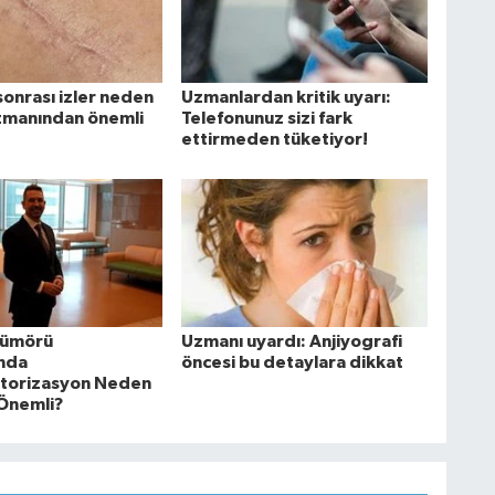
sonrası izler neden
Uzmanlardan kritik uyarı:
zmanından önemli
Telefonunuz sizi fark
ettirmeden tüketiyor!
Tümörü
Uzmanı uyardı: Anjiyografi
nda
öncesi bu detaylara dikkat
torizasyon Neden
Önemli?