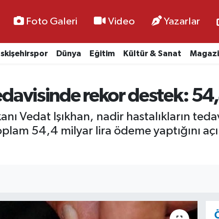
Foto Galeri
Video
Yazarlar
skişehirspor
Dünya
Eğitim
Kültür & Sanat
Magazi
edavisinde rekor destek: 54,4
nı Vedat Işıkhan, nadir hastalıkların tedav
oplam 54,4 milyar lira ödeme yaptığını açı