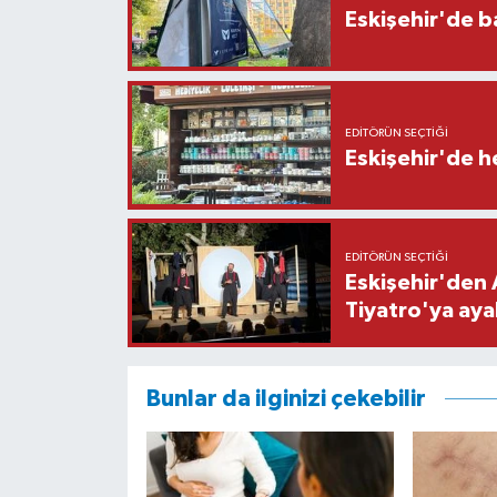
Eskişehir'de b
EDITÖRÜN SEÇTIĞI
Eskişehir'de h
EDITÖRÜN SEÇTIĞI
Eskişehir'den 
Tiyatro'ya aya
Bunlar da ilginizi çekebilir