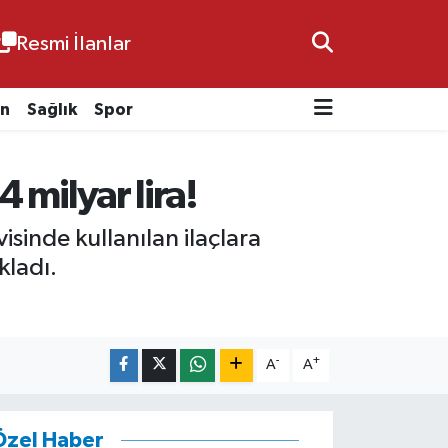
Resmi İlanlar
n
Sağlık
Spor
 milyar lira!
isinde kullanılan ilaçlara
kladı.
-
+
A
A
Özel Haber