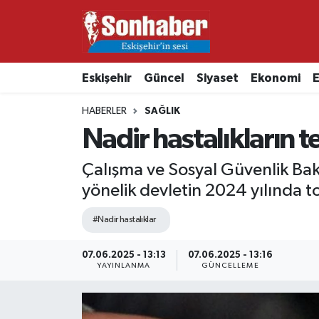
Dünya
Nöbetçi Eczaneler
Eskişehir
Güncel
Siyaset
Ekonomi
E
Eğitim
Hava Durumu
HABERLER
SAĞLIK
Ekonomi
Namaz Vakitleri
Nadir hastalıkların t
Güncel
Trafik Durumu
Çalışma ve Sosyal Güvenlik Baka
yönelik devletin 2024 yılında t
Kültür & Sanat
Süper Lig Puan Durumu ve Fikstür
#Nadir hastalıklar
Magazin
Tüm Manşetler
07.06.2025 - 13:13
07.06.2025 - 13:16
YAYINLANMA
GÜNCELLEME
Resmi İlanlar
Son Dakika Haberleri
Sağlık
Haber Arşivi