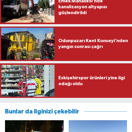
Emek Mahallesi’nde
kanalizasyon altyapısı
güçlendirildi
Odunpazarı Kent Konseyi’nden
yangın sonrası çağrı
Eskişehirspor ürünleri yine ilgi
odağı oldu
Bunlar da ilginizi çekebilir