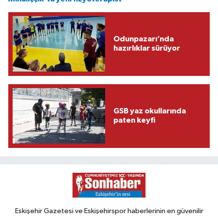
Odunpazarı’nda
hazırlıklar sürüyor
GSB yaz okullarında
paten keyfi
Eskişehir Gazetesi ve Eskişehirspor haberlerinin en güvenilir