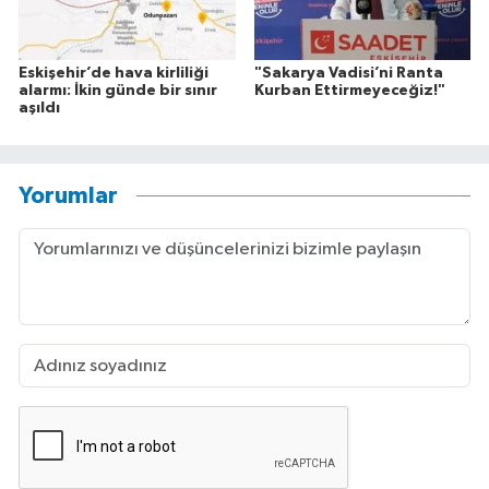
Eskişehir’de hava kirliliği
"Sakarya Vadisi’ni Ranta
alarmı: İkin günde bir sınır
Kurban Ettirmeyeceğiz!"
aşıldı
Yorumlar