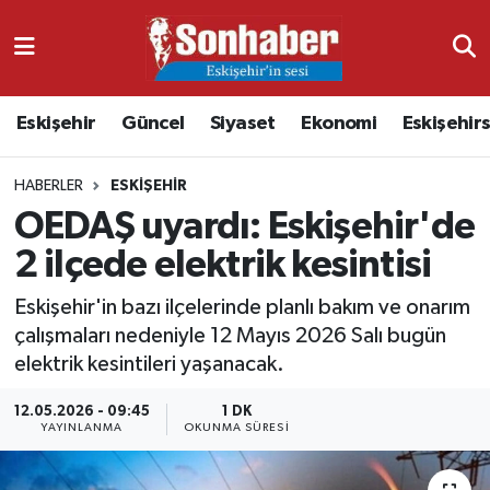
Dünya
Nöbetçi Eczaneler
Eskişehir
Güncel
Siyaset
Ekonomi
Eskişehir
Eğitim
Hava Durumu
HABERLER
ESKIŞEHIR
Ekonomi
Namaz Vakitleri
OEDAŞ uyardı: Eskişehir'de
Güncel
Trafik Durumu
2 ilçede elektrik kesintisi
Kültür & Sanat
Süper Lig Puan Durumu ve Fikstür
Eskişehir'in bazı ilçelerinde planlı bakım ve onarım
çalışmaları nedeniyle 12 Mayıs 2026 Salı bugün
Magazin
Tüm Manşetler
elektrik kesintileri yaşanacak.
12.05.2026 - 09:45
1 DK
Resmi İlanlar
Son Dakika Haberleri
YAYINLANMA
OKUNMA SÜRESI
Sağlık
Haber Arşivi