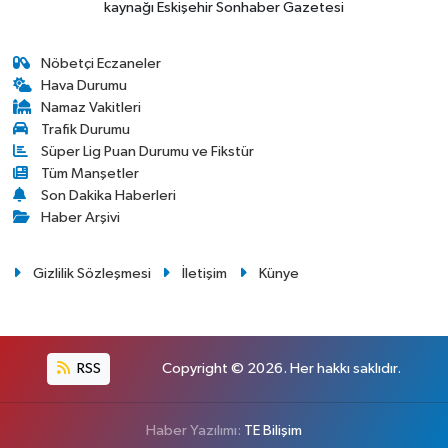
kaynağı Eskişehir Sonhaber Gazetesi
Nöbetçi Eczaneler
Hava Durumu
Namaz Vakitleri
Trafik Durumu
Süper Lig Puan Durumu ve Fikstür
Tüm Manşetler
Son Dakika Haberleri
Haber Arşivi
Gizlilik Sözleşmesi
İletişim
Künye
RSS
Copyright © 2026. Her hakkı saklıdır.
Haber Yazılımı:
TE Bilişim