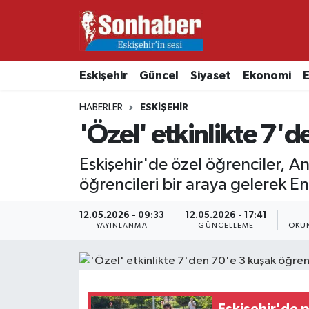
Dünya
Nöbetçi Eczaneler
Eskişehir
Güncel
Siyaset
Ekonomi
E
Eğitim
Hava Durumu
HABERLER
ESKIŞEHIR
Ekonomi
Namaz Vakitleri
'Özel' etkinlikte 7'd
Güncel
Trafik Durumu
Eskişehir'de özel öğrenciler, A
öğrencileri bir araya gelerek En
Kültür & Sanat
Süper Lig Puan Durumu ve Fikstür
12.05.2026 - 09:33
12.05.2026 - 17:41
YAYINLANMA
GÜNCELLEME
OKUN
Magazin
Tüm Manşetler
Resmi İlanlar
Son Dakika Haberleri
Sağlık
Haber Arşivi