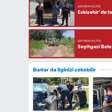
EDITÖRÜN SEÇTIĞI
Eskişehir'de h
EDITÖRÜN SEÇTIĞI
Seyitgazi Beled
Bunlar da ilginizi çekebilir