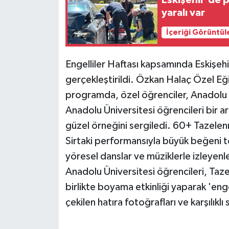
Eskişehir'de p
yaralı var
Siyaset
İçeriği Görüntül
Spor
Engelliler Haftası kapsamında Eskişehir'
gerçekleştirildi. Özkan Halaç Özel E
programda, özel öğrenciler, Anadolu 
Anadolu Üniversitesi öğrencileri bir a
güzel örneğini sergiledi. 60+ Tazelenm
Sirtaki performansıyla büyük beğeni to
yöresel danslar ve müziklerle izleyenl
Anadolu Üniversitesi öğrencileri, Taze
birlikte boyama etkinliği yaparak 'enge
çekilen hatıra fotoğrafları ve karşılıklı