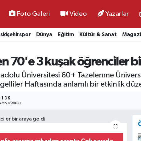
Foto Galeri
Video
Yazarlar
skişehirspor
Dünya
Eğitim
Kültür & Sanat
Magazi
en 70'e 3 kuşak öğrenciler bi
nadolu Üniversitesi 60+ Tazelenme Üniversi
gelliler Haftasında anlamlı bir etkinlik düz
1 DK
MA SÜRESI