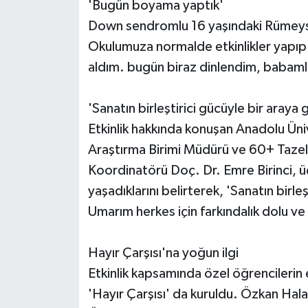
'Bugün boyama yaptık'
Down sendromlu 16 yaşındaki Rümeysa
Okulumuza normalde etkinlikler yapıp 
aldım. bugün biraz dinlendim, babaml
'Sanatın birleştirici gücüyle bir araya 
Etkinlik hakkında konuşan Anadolu Üniv
Araştırma Birimi Müdürü ve 60+ Taze
Koordinatörü Doç. Dr. Emre Birinci, 
yaşadıklarını belirterek, 'Sanatın birle
Umarım herkes için farkındalık dolu ve 
Hayır Çarşısı'na yoğun ilgi
Etkinlik kapsamında özel öğrencilerin e
'Hayır Çarşısı' da kuruldu. Özkan Hal