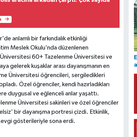
olis aracına arkadan çarptı: Çok sayıda
e
de anlamlı bir farkındalık etkinliği
ğitim Meslek Okulu'nda düzenlenen
Üniversitesi 60+ Tazelenme Üniversitesi ve
E
raya gelerek kuşaklar arası dayanışmanın en
e Üniversitesi öğrencileri, sergiledikleri
pladı. Özel öğrenciler, kendi hazırladıkları
ere duygusal ve eğlenceli anlar yaşattı.
lenme Üniversitesi sakinleri ve özel öğrenciler
lsiz' bir dayanışma portresi çizdi. Etkinlik,
 sevgi gösterileriyle sona erdi.