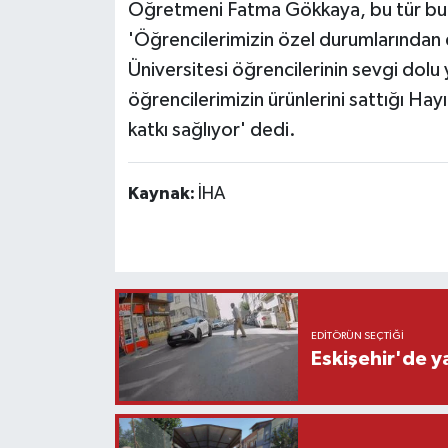
Öğretmeni Fatma Gökkaya, bu tür bul
'Öğrencilerimizin özel durumlarından d
Üniversitesi öğrencilerinin sevgi dolu 
öğrencilerimizin ürünlerini sattığı Hay
katkı sağlıyor' dedi.
Kaynak:
İHA
EDITÖRÜN SEÇTIĞI
Eskişehir'de y