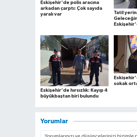
Eskişehir'de polis aracına
arkadan çarptı: Çok sayıda
Tatil yerin
yaralı var
Geleceğin
Eskişehir'
Eskişehir
sokak orta
Eskişehir'de hırsızlık: Kayıp 4
büyükbaştan biri bulundu
Yorumlar