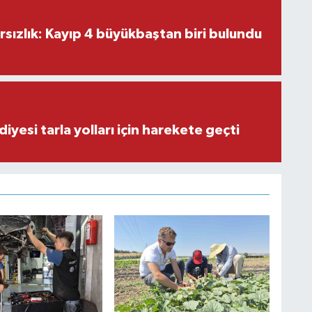
ırsızlık: Kayıp 4 büyükbaştan biri bulundu
iyesi tarla yolları için harekete geçti