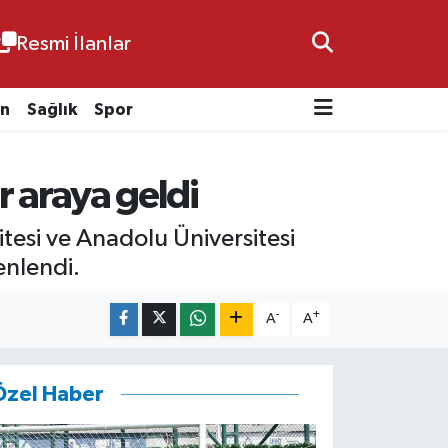
Resmi İlanlar
n
Sağlık
Spor
r araya geldi
tesi ve Anadolu Üniversitesi
enlendi.
-
+
A
A
Özel Haber