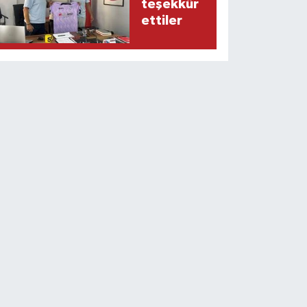
teşekkür
ettiler