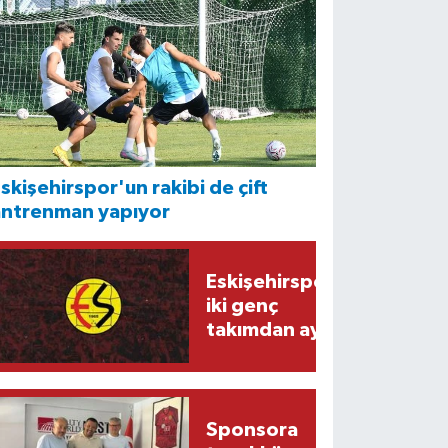
skişehirspor'un rakibi de çift
antrenman yapıyor
Eskişehirspor'da
iki genç
takımdan ayrıldı
Sponsora