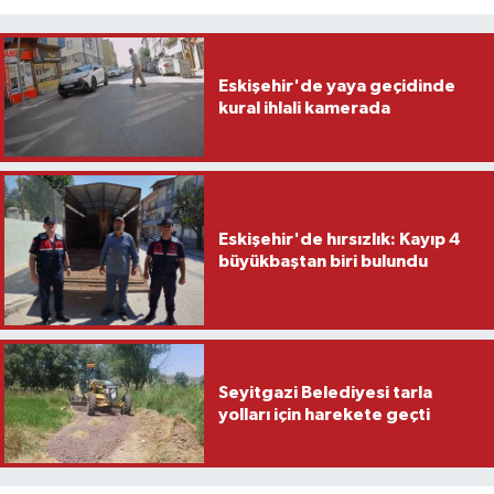
Eskişehir'de yaya geçidinde
kural ihlali kamerada
Eskişehir'de hırsızlık: Kayıp 4
büyükbaştan biri bulundu
Seyitgazi Belediyesi tarla
yolları için harekete geçti