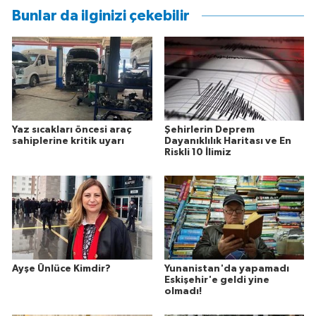
Bunlar da ilginizi çekebilir
Yaz sıcakları öncesi araç
Şehirlerin Deprem
sahiplerine kritik uyarı
Dayanıklılık Haritası ve En
Riskli 10 İlimiz
Ayşe Ünlüce Kimdir?
Yunanistan'da yapamadı
Eskişehir'e geldi yine
olmadı!