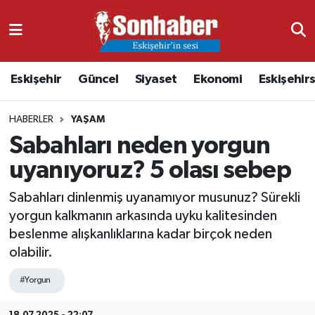
Dünya
Nöbetçi Eczaneler
Eskişehir
Güncel
Siyaset
Ekonomi
Eskişehir
Eğitim
Hava Durumu
HABERLER
YAŞAM
Ekonomi
Namaz Vakitleri
Sabahları neden yorgun
Güncel
Trafik Durumu
uyanıyoruz? 5 olası sebep
Kültür & Sanat
Süper Lig Puan Durumu ve Fikstür
Sabahları dinlenmiş uyanamıyor musunuz? Sürekli
yorgun kalkmanın arkasında uyku kalitesinden
Magazin
Tüm Manşetler
beslenme alışkanlıklarına kadar birçok neden
olabilir.
Resmi İlanlar
Son Dakika Haberleri
#Yorgun
Sağlık
Haber Arşivi