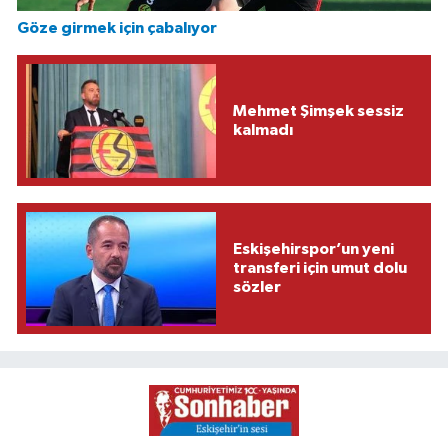
Göze girmek için çabalıyor
Mehmet Şimşek sessiz
kalmadı
Eskişehirspor’un yeni
transferi için umut dolu
sözler