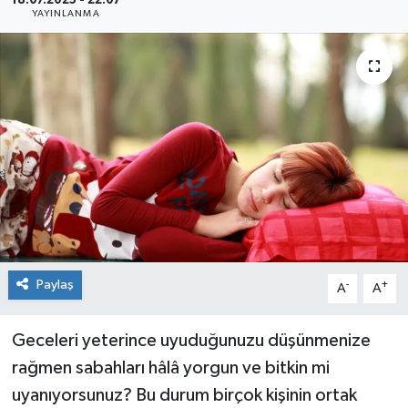
18.07.2025 - 22:07
YAYINLANMA
Siyaset
Spor
Paylaş
-
+
A
A
Geceleri yeterince uyuduğunuzu düşünmenize
rağmen sabahları hâlâ yorgun ve bitkin mi
uyanıyorsunuz? Bu durum birçok kişinin ortak