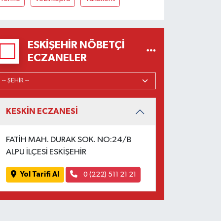
ESKIŞEHIR NÖBETÇI
ECZANELER
KESKİN ECZANESİ
FATİH MAH. DURAK SOK. NO:24/B
ALPU İLÇESİ ESKİŞEHİR
Yol Tarifi Al
0 (222) 511 21 21