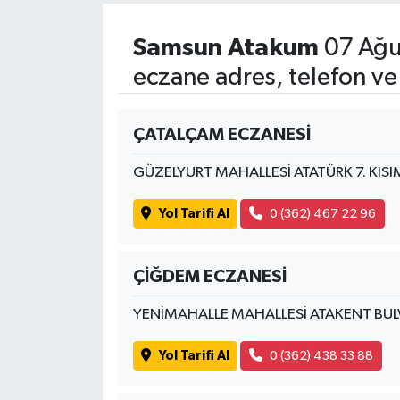
Samsun Atakum
07 Ağu
eczane adres, telefon ve
ÇATALÇAM ECZANESİ
GÜZELYURT MAHALLESİ ATATÜRK 7. KISI
Yol Tarifi Al
0 (362) 467 22 96
ÇİĞDEM ECZANESİ
YENİMAHALLE MAHALLESİ ATAKENT BUL
Yol Tarifi Al
0 (362) 438 33 88