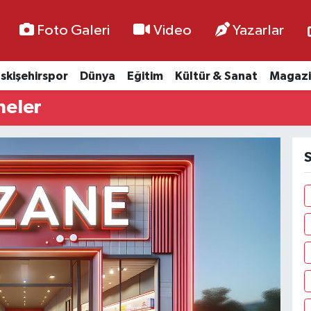
Foto Galeri
Video
Yazarlar
skişehirspor
Dünya
Eğitim
Kültür & Sanat
Magazi
neler