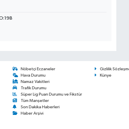
O:19B
Nöbetçi Eczaneler
Gizlilik Sözleşm
Hava Durumu
Künye
Namaz Vakitleri
Trafik Durumu
Süper Lig Puan Durumu ve Fikstür
Tüm Manşetler
Son Dakika Haberleri
Haber Arşivi