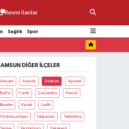
Resmi İlanlar
n
Sağlık
Spor
SAMSUN DIĞER İLÇELER
Alaçam
Asarcık
Atakum
Ayvacık
Bafra
Canik
Çarşamba
Havza
İlkadım
Kavak
Ladik
Ondokuzmayıs
Salıpazarı
Tekkeköy
Terme
Vezirköprü
Yakakent